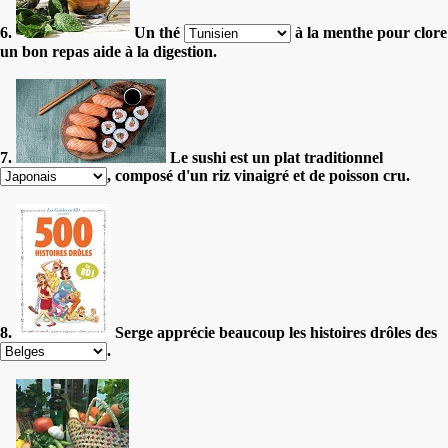
6.
Un thé
à la menthe pour clore
un bon repas aide à la digestion.
7.
Le sushi est un plat traditionnel
, composé d'un riz vinaigré et de poisson cru.
8.
Serge apprécie beaucoup les histoires drôles des
.