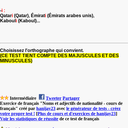
-
i :
Qatar
i
(Qatar), Émirat
i
(Émirats arabes unis),
Kaboul
i
(Kaboul)...
Choisissez l'orthographe qui convient.
(CE TEST TIENT COMPTE DES MAJUSCULES ET DES
MINUSCULES)
Intermédiaire
Tweeter
Partager
Exercice de français "Noms et adjectifs de nationalité - cours de
français" créé par
hanijay23
avec
le générateur de tests - créez
votre propre test !
[
Plus de cours et d'exercices de hanijay23
]
Voir les statistiques de réussite
de ce test de français