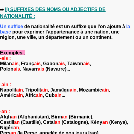
II) SUFFIXES DES NOMS OU ADJECTIFS DE
➡️
NATIONALITÉ :
Un suffixe
de nationalité est un suffixe que l'on ajoute à
la
base
pour exprimer l'appartenance à une nation, une
région, une ville, un département ou un continent.
Exemples :
-ais :
Milan
ais
, Franç
ais
, Gabon
ais
, Taïwan
ais
,
Polon
ais
,
Navarr
ais
(Navarre)...
-ain :
Napolit
ain
, Tripolit
ain
, Jamaïqu
ain
, Mozambic
ain
,
Améric
ain
, Afric
ain
, Cub
ain
...
-an :
Afgh
an
(Afghanistan), Birm
an
(Birmanie),
Castill
an
(Castille), Catal
an
(Catalogne), Kény
an
(Kenya),
Nigéri
an
,
Pers
an
(la Perse, appelée de nos jours Iran),