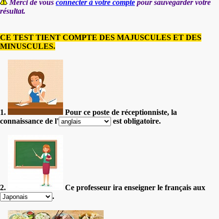
Merci de vous
connecter à votre compte
pour sauvegarder votre
résultat.
CE TEST TIENT COMPTE DES MAJUSCULES ET DES
MINUSCULES.
1.
Pour ce poste de réceptionniste, la
connaissance de l'
est obligatoire.
2.
Ce professeur ira enseigner le français aux
.