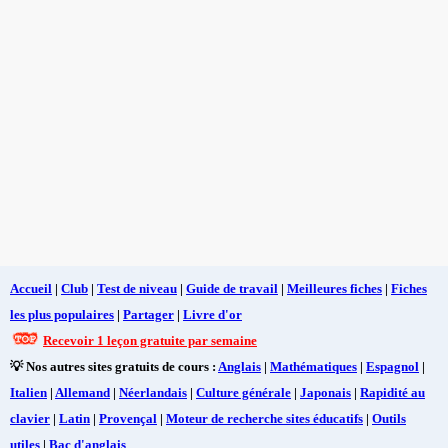
Accueil
|
Club
|
Test de niveau
|
Guide de travail
|
Meilleures fiches
|
Fiches
les plus populaires
|
Partager
|
Livre d'or
Recevoir 1 leçon gratuite par semaine
💡 Nos autres sites gratuits de cours :
Anglais
|
Mathématiques
|
Espagnol
|
Italien
|
Allemand
|
Néerlandais
|
Culture générale
|
Japonais
|
Rapidité au
clavier
|
Latin
|
Provençal
|
Moteur de recherche sites éducatifs
|
Outils
utiles
|
Bac d'anglais