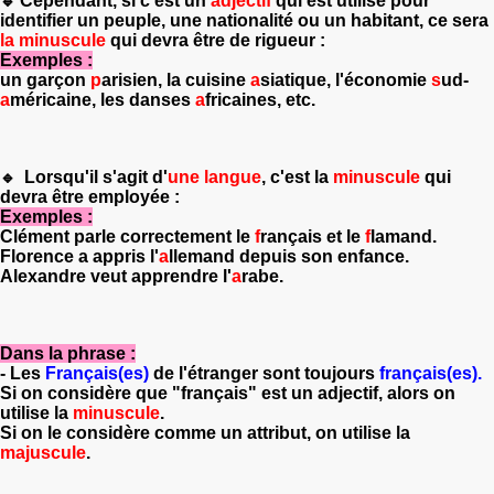
Cependant, si c'est un
adjectif
qui est utilisé pour
🔹
identifier un peuple, une nationalité ou un habitant, ce sera
la minuscule
qui devra être de rigueur :
Exemples :
un garçon
p
arisien, la cuisine
a
siatique, l'économie
s
ud-
a
méricaine, les danses
a
fricaines, etc.
Lorsqu'il s'agit d'
une langue
, c'est la
minuscule
qui
🔹
devra être employée :
Exemples :
Clément parle correctement le
f
rançais et le
f
lamand.
Florence a appris l'
a
llemand depuis son enfance.
Alexandre veut apprendre l'
a
rabe.
Dans la phrase :
- Les
Français(es)
de l'étranger sont toujours
français(es).
Si on considère que "français" est un adjectif, alors on
utilise la
minuscule
.
Si on le considère comme un attribut, on utilise la
majuscule
.