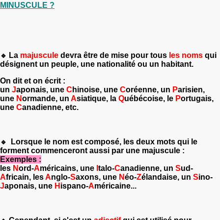
MINUSCULE ?
La
majuscule
devra être de mise pour tous
les noms
qui
🔹
désignent un peuple, une nationalité ou un habitant.
On dit et on écrit :
un
J
aponais, une
C
hinoise, une
C
oréenne, un
P
arisien,
une
N
ormande, un
A
siatique, la
Q
uébécoise, le
P
ortugais,
une
C
anadienne, etc.
Lorsque le nom est composé, les deux mots qui le
🔹
forment commenceront aussi par une majuscule :
Exemples :
les
N
ord-
A
méricains, une
I
talo-
C
anadienne, un
S
ud-
A
fricain, les
A
nglo-
S
axons, une
N
éo-
Z
élandaise, un
S
ino-
J
aponais, une
H
ispano-
A
méricaine...