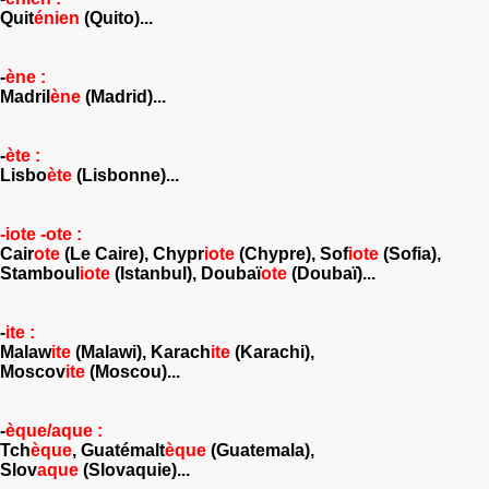
Quit
énien
(Quito)...
-
ène :
Madril
ène
(Madrid)...
-
ète :
Lisbo
ète
(Lisbonne)...
-iote -ote :
Cair
ote
(Le Caire), Chypr
iote
(Chypre), Sof
iote
(Sofia),
Stamboul
iote
(Istanbul), Doubaï
ote
(Doubaï)...
-
ite :
Malaw
ite
(Malawi), Karach
ite
(Karachi),
Moscov
ite
(Moscou)...
-
èque/aque :
Tch
èque
, Guatémalt
èque
(Guatemala),
Slov
aque
(Slovaquie)...