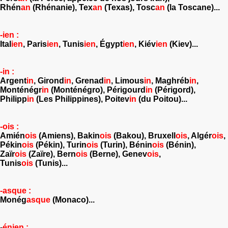
Rhén
an
(Rhénanie), Tex
an
(Texas), Tosc
an
(la Toscane)...
-ien :
Ital
ien
, Paris
ien
, Tunis
ien
, Égypt
ien
, Kiév
ien
(Kiev)...
-in :
Argent
in
, Girond
in
, Grenad
in
, Limous
in
, Maghréb
in
,
Monténégr
in
(Monténégro), Périgourd
in
(Périgord),
Philipp
in
(Les Philippines), Poitev
in
(du Poitou)...
-ois :
Amién
ois
(Amiens), Bakin
ois
(Bakou), Bruxell
ois
, Algér
ois
,
Pékin
ois
(Pékin), Turin
ois
(Turin), Bénin
ois
(Bénin),
Zaïr
ois
(Zaïre), Bern
ois
(Berne), Genev
ois
,
Tunis
ois
(Tunis)...
-asque :
Monég
asque
(Monaco)...
-
énien :