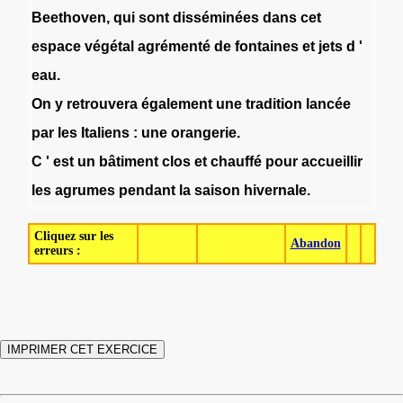
Beethoven
,
qui
sont
disséminées
dans
cet
espace
végétal
agrémenté
de
fontaines
et
jets
d
'
eau
.
On
y
retrouvera
également
une
tradition
lancée
par
les
Italiens
:
une
orangerie
.
C
'
est
un
bâtiment
clos
et
chauffé
pour
accueillir
les
agrumes
pendant
la
saison
hivernale
.
Cliquez sur les
Abandon
erreurs :