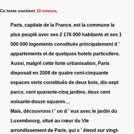
Ce texte contient
10 erreurs
.
Paris
,
capitale
de
la
France
,
est
la
commune
la
plus
peuplé
avec
ses
2
176
000
habitants
et
ses
1
500
000
logements
constitués
principalement
d
'
appartements
et
de
quelques
hotels
particuliers
.
Aussi
,
malgré
cette
forte
urbanisation
,
Paris
disposait
en
2008
de
quatre
cent-cinquante
espaces
verts
constitués
de
deux
bois
,
dix-sept
parcs
,
cent
quarante-cinq
jardins
,
deux
cent
soixante-douze
squares…
Mais
,
découvrons
l
'
un
d
'
eux
avec
le
jardin
du
Luxembourg
,
situé
au
cœur
du
VIe
arrondissement
de
Paris
,
qui
s
'
étend
sur
vingt-