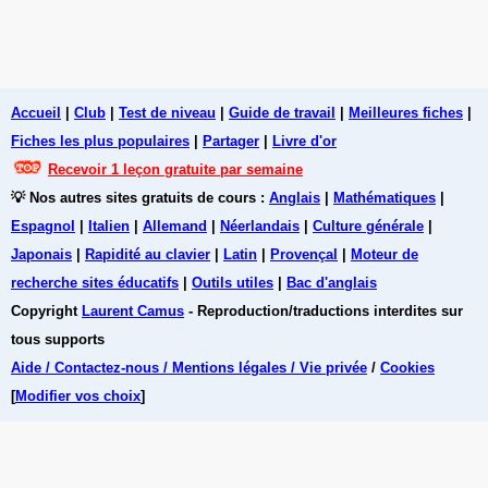
Accueil
|
Club
|
Test de niveau
|
Guide de travail
|
Meilleures fiches
|
Fiches les plus populaires
|
Partager
|
Livre d'or
Recevoir 1 leçon gratuite par semaine
💡 Nos autres sites gratuits de cours :
Anglais
|
Mathématiques
|
Espagnol
|
Italien
|
Allemand
|
Néerlandais
|
Culture générale
|
Japonais
|
Rapidité au clavier
|
Latin
|
Provençal
|
Moteur de
recherche sites éducatifs
|
Outils utiles
|
Bac d'anglais
Copyright
Laurent Camus
- Reproduction/traductions interdites sur
tous supports
Aide / Contactez-nous / Mentions légales / Vie privée
/
Cookies
[
Modifier vos choix
]