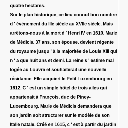
quatre
hectares
.
Sur
le
plan
historique
,
ce
lieu
connut
bon
nombre
d
'
évènement
du
IIIe
siècle
au
XVIIe
siècle
.
Mais
arrêtons-nous
à
la
mort
d
'
Henri
IV
en
1610
.
Marie
de
Médicis
,
37
ans
,
son
épouse
,
devient
régente
du
royaume
jusqu
'
à
la
majoritée
de
Louis
XIII
qui
n
'
a
que
huit
ans
et
demi
.
La
reine
s
'
estime
mal
logée
au
Louvre
et
souhaiterait
une
nouvelle
résidance
.
Elle
acquiert
le
Petit
Luxembourg
en
1612
.
C
'
est
un
simple
hôtel
de
trois
ailes
qui
appartenait
à
François
,
duc
de
Piney-
Luxembourg
.
Marie
de
Médicis
demandera
que
son
jardin
soit
structurer
sur
le
modèle
de
son
Italie
natale
.
Créé
en
1615
,
c
'
est
à
partir
du
jardin