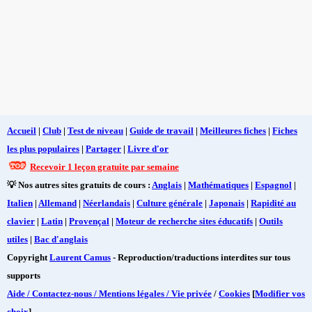
Accueil
|
Club
|
Test de niveau
|
Guide de travail
|
Meilleures fiches
|
Fiches
les plus populaires
|
Partager
|
Livre d'or
Recevoir 1 leçon gratuite par semaine
💡 Nos autres sites gratuits de cours :
Anglais
|
Mathématiques
|
Espagnol
|
Italien
|
Allemand
|
Néerlandais
|
Culture générale
|
Japonais
|
Rapidité au
clavier
|
Latin
|
Provençal
|
Moteur de recherche sites éducatifs
|
Outils
utiles
|
Bac d'anglais
Copyright
Laurent Camus
- Reproduction/traductions interdites sur tous
supports
Aide / Contactez-nous / Mentions légales / Vie privée
/
Cookies
[
Modifier vos
choix
]