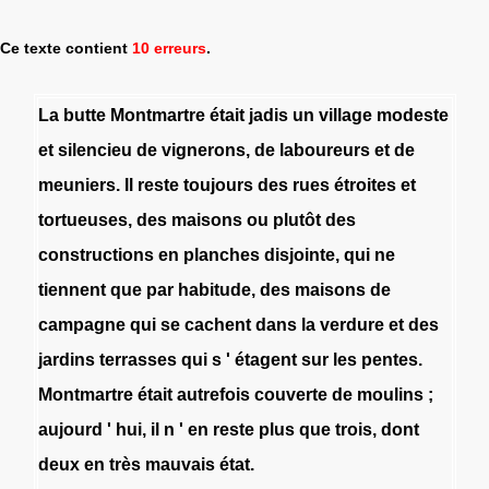
Ce texte contient
10 erreurs
.
La
butte
Montmartre
était
jadis
un
village
modeste
et
silencieu
de
vignerons
,
de
laboureurs
et
de
meuniers
.
Il
reste
toujours
des
rues
étroites
et
tortueuses
,
des
maisons
ou
plutôt
des
constructions
en
planches
disjointe
,
qui
ne
tiennent
que
par
habitude
,
des
maisons
de
campagne
qui
se
cachent
dans
la
verdure
et
des
jardins
terrasses
qui
s
'
étagent
sur
les
pentes
.
Montmartre
était
autrefois
couverte
de
moulins
;
aujourd
'
hui
,
il
n
'
en
reste
plus
que
trois
,
dont
deux
en
très
mauvais
état
.