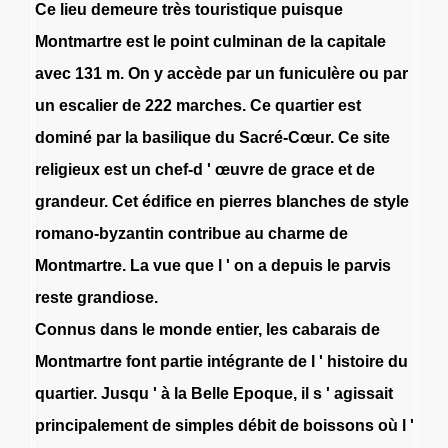
Ce
lieu
demeure
très
touristique
puisque
Montmartre
est
le
point
culminan
de
la
capitale
avec
131
m
.
On
y
accède
par
un
funiculère
ou
par
un
escalier
de
222
marches
.
Ce
quartier
est
dominé
par
la
basilique
du
Sacré-Cœur
.
Ce
site
religieux
est
un
chef-d
'
œuvre
de
grace
et
de
grandeur
.
Cet
édifice
en
pierres
blanches
de
style
romano-byzantin
contribue
au
charme
de
Montmartre
.
La
vue
que
l
'
on
a
depuis
le
parvis
reste
grandiose
.
Connus
dans
le
monde
entier
,
les
cabarais
de
Montmartre
font
partie
intégrante
de
l
'
histoire
du
quartier
.
Jusqu
'
à
la
Belle
Epoque
,
il
s
'
agissait
principalement
de
simples
débit
de
boissons
où
l
'