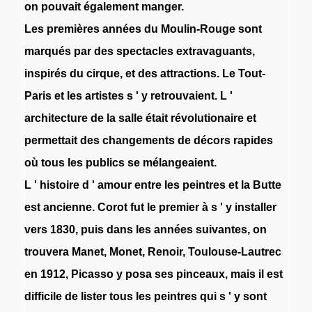
on
pouvait
également
manger
.
Les
premières
années
du
Moulin-Rouge
sont
marqués
par
des
spectacles
extravaguants
,
inspirés
du
cirque
,
et
des
attractions
.
Le
Tout-
Paris
et
les
artistes
s
'
y
retrouvaient
.
L
'
architecture
de
la
salle
était
révolutionaire
et
permettait
des
changements
de
décors
rapides
où
tous
les
publics
se
mélangeaient
.
L
'
histoire
d
'
amour
entre
les
peintres
et
la
Butte
est
ancienne
.
Corot
fut
le
premier
à
s
'
y
installer
vers
1830
,
puis
dans
les
années
suivantes
,
on
trouvera
Manet
,
Monet
,
Renoir
,
Toulouse-Lautrec
en
1912
,
Picasso
y
posa
ses
pinceaux
,
mais
il
est
difficile
de
lister
tous
les
peintres
qui
s
'
y
sont