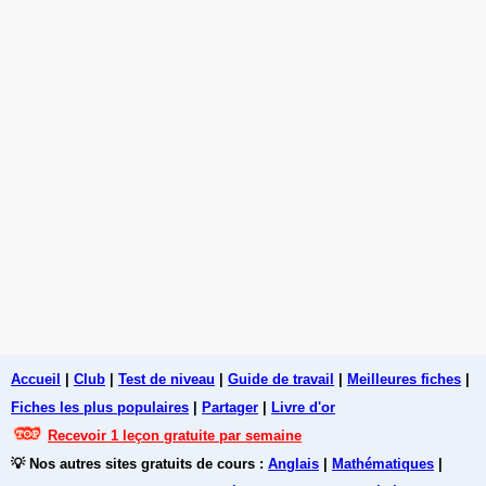
Accueil
|
Club
|
Test de niveau
|
Guide de travail
|
Meilleures fiches
|
Fiches les plus populaires
|
Partager
|
Livre d'or
Recevoir 1 leçon gratuite par semaine
💡 Nos autres sites gratuits de cours :
Anglais
|
Mathématiques
|