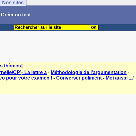
Nos sites
/
Créer un test
es thèmes
]
elle/CP)- La lettre a
-
Méthodologie de l'argumentation
-
vo pour votre examen !
-
Converser poliment
-
Moi aussi .../