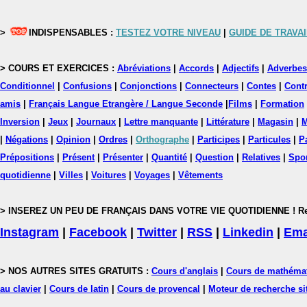
>
INDISPENSABLES :
TESTEZ VOTRE NIVEAU
|
GUIDE DE TRAVAI
> COURS ET EXERCICES :
Abréviations
|
Accords
|
Adjectifs
|
Adverbes
Conditionnel
|
Confusions
|
Conjonctions
|
Connecteurs
|
Contes
|
Contr
amis
|
Français Langue Etrangère / Langue Seconde
|
Films
|
Formation
Inversion
|
Jeux
|
Journaux
|
Lettre manquante
|
Littérature
|
Magasin
|
M
|
Négations
|
Opinion
|
Ordres
|
Orthographe
|
Participes
|
Particules
|
P
Prépositions
|
Présent
|
Présenter
|
Quantité
|
Question
|
Relatives
|
Spo
quotidienne
|
Villes
|
Voitures
|
Voyages
|
Vêtements
> INSEREZ UN PEU DE FRANÇAIS DANS VOTRE VIE QUOTIDIENNE ! Rejoig
Instagram
|
Facebook
|
Twitter
|
RSS
|
Linkedin
|
Ema
> NOS AUTRES SITES GRATUITS :
Cours d'anglais
|
Cours de mathéma
au clavier
|
Cours de latin
|
Cours de provencal
|
Moteur de recherche si