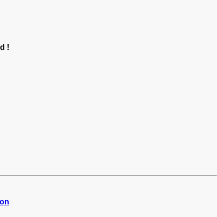
d !
ion