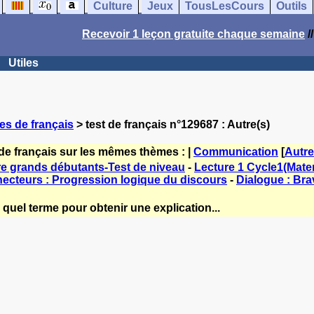
Culture
Jeux
TousLesCours
Outils
Recevoir 1 leçon gratuite chaque semaine
/
Utiles
es de français
> test de français n°129687 : Autre(s)
de français sur les mêmes thèmes : |
Communication
[
Autr
e grands débutants-Test de niveau
-
Lecture 1 Cycle1(Matern
ecteurs : Progression logique du discours
-
Dialogue : Bra
quel terme pour obtenir une explication...