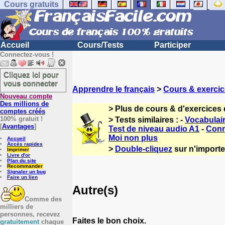
Cours gratuits
Accueil
Cours/Tests
Participer
Connectez-vous !
Cliquez ici pour
vous connecter
Apprendre le français
>
Cours & exercic
Nouveau compte
Des millions de
> Plus de cours & d'exercices 
comptes créés
100% gratuit !
> Tests similaires : -
Vocabulair
[
Avantages
]
Test de niveau audio A1
-
Conn
Moi non plus
Accueil
Accès rapides
>
Double-cliquez
sur n'importe 
Imprimer
Livre d'or
Plan du site
Recommander
Signaler un bug
Faire un lien
Autre(s)
Comme des
milliers de
personnes, recevez
Faites le bon choix.
gratuitement
chaque