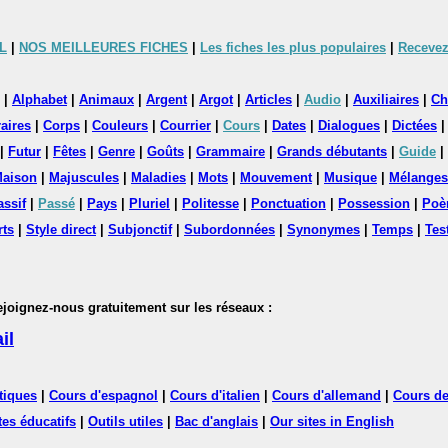
L
|
NOS MEILLEURES FICHES
|
Les fiches les plus populaires
|
Recevez
|
Alphabet
|
Animaux
|
Argent
|
Argot
|
Articles
|
Audio
|
Auxiliaires
|
Ch
aires
|
Corps
|
Couleurs
|
Courrier
|
Cours
|
Dates
|
Dialogues
|
Dictées
|
Futur
|
Fêtes
|
Genre
|
Goûts
|
Grammaire
|
Grands débutants
|
Guide
|
aison
|
Majuscules
|
Maladies
|
Mots
|
Mouvement
|
Musique
|
Mélanges
assif
|
Passé
|
Pays
|
Pluriel
|
Politesse
|
Ponctuation
|
Possession
|
Poè
rts
|
Style direct
|
Subjonctif
|
Subordonnées
|
Synonymes
|
Temps
|
Tes
nez-nous gratuitement sur les réseaux :
il
tiques
|
Cours d'espagnol
|
Cours d'italien
|
Cours d'allemand
|
Cours de
tes éducatifs
|
Outils utiles
|
Bac d'anglais
|
Our sites in English