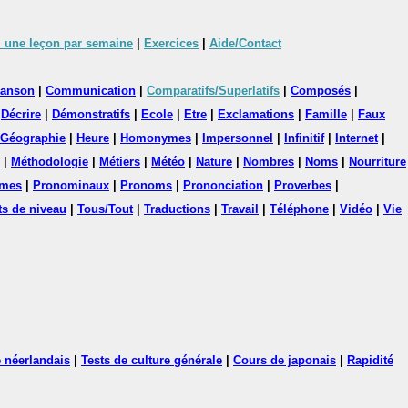
 une leçon par semaine
|
Exercices
|
Aide/Contact
anson
|
Communication
|
Comparatifs/Superlatifs
|
Composés
|
|
Décrire
|
Démonstratifs
|
Ecole
|
Etre
|
Exclamations
|
Famille
|
Faux
Géographie
|
Heure
|
Homonymes
|
Impersonnel
|
Infinitif
|
Internet
|
|
Méthodologie
|
Métiers
|
Météo
|
Nature
|
Nombres
|
Noms
|
Nourriture
mes
|
Pronominaux
|
Pronoms
|
Prononciation
|
Proverbes
|
ts de niveau
|
Tous/Tout
|
Traductions
|
Travail
|
Téléphone
|
Vidéo
|
Vie
 néerlandais
|
Tests de culture générale
|
Cours de japonais
|
Rapidité