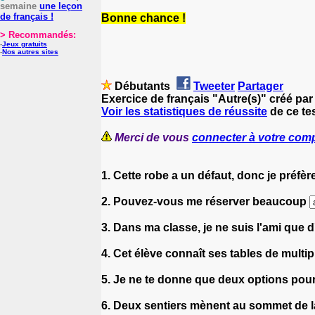
semaine
une leçon
de français !
Bonne chance !
> Recommandés:
-
Jeux gratuits
-
Nos autres sites
Débutants
Tweeter
Partager
Exercice de français "Autre(s)" créé pa
Voir les statistiques de réussite
de ce tes
Merci de vous
connecter à votre com
1. Cette robe a un défaut, donc je préfè
2. Pouvez-vous me réserver beaucoup
3. Dans ma classe, je ne suis l'ami que 
4. Cet élève connaît ses tables de multip
5. Je ne te donne que deux options pou
6. Deux sentiers mènent au sommet de l