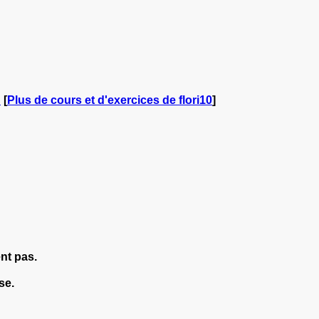
!
[
Plus de cours et d'exercices de flori10
]
nt pas.
se.