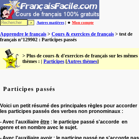
Autres matières
| 🔸
Mon compte
Apprendre le français
>
Cours & exercices de français
> test de
français n°129902 : Participes passés
> Plus de cours & d'exercices de français sur les mêmes
thèmes : |
Participes
[
Autres thèmes
]
Participes passés
Voici un petit résumé des principales règles pour accorder
les participes passés des verbes non pronominaux :
- Avec l'auxiliaire
être
: le participe passé s'accorde en
genre et en nombre avec le sujet.
- Avec l'auxiliaire
avoir
: le participe passé ne s'accorde pas