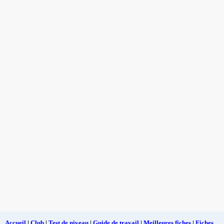
Accueil
|
Club
|
Test de niveau
|
Guide de travail
|
Meilleures fiches
|
Fiches