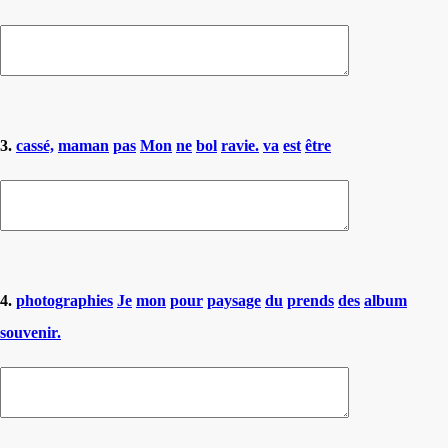
3.
cassé,
maman
pas
Mon
ne
bol
ravie.
va
est
être
4.
photographies
Je
mon
pour
paysage
du
prends
des
album
souvenir.