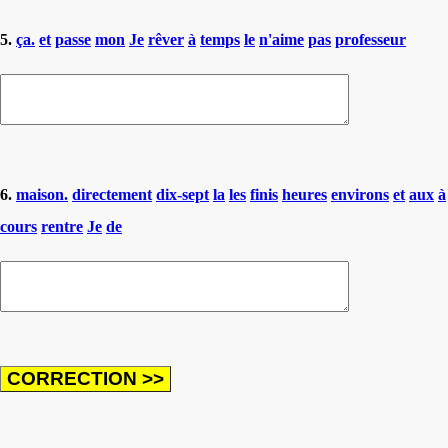
5.
ça.
et
passe
mon
Je
rêver
à
temps
le
n'aime
pas
professeur
6.
maison.
directement
dix-sept
la
les
finis
heures
environs
et
aux
à
cours
rentre
Je
de