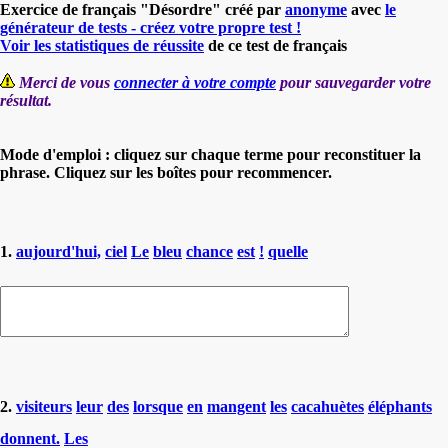
Exercice de français "Désordre" créé par
anonyme
avec
le
générateur de tests - créez votre propre test !
Voir les statistiques de réussite
de ce test de français
Merci de vous
connecter à votre compte
pour sauvegarder votre
résultat.
Mode d'emploi : cliquez sur chaque terme pour reconstituer la
phrase. Cliquez sur les boîtes pour recommencer.
1.
aujourd'hui,
ciel
Le
bleu
chance
est
!
quelle
2.
visiteurs
leur
des
lorsque
en
mangent
les
cacahuètes
éléphants
donnent.
Les