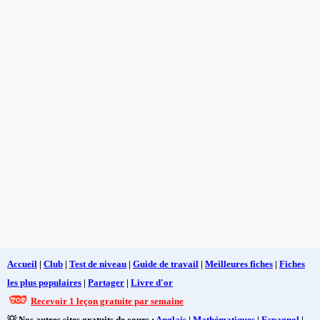
Accueil
|
Club
|
Test de niveau
|
Guide de travail
|
Meilleures fiches
|
Fiches
les plus populaires
|
Partager
|
Livre d'or
Recevoir 1 leçon gratuite par semaine
💡 Nos autres sites gratuits de cours :
Anglais
|
Mathématiques
|
Espagnol
|