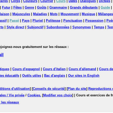
aires
|
Corps
|
Couleurs
|
Courrier
|
Cours
|
Dates
|
Dialogues
|
Dictées
|
Futur
|
Fêtes
|
Genre
|
Goûts
|
Grammaire
|
Grands débutants
|
Guide
|
aison
|
Majuscules
|
Maladies
|
Mots
|
Mouvement
|
Musique
|
Mélanges
assif
|
Passé
|
Pays
|
Pluriel
|
Politesse
|
Ponctuation
|
Possession
|
Poè
rts
|
Style direct
|
Subjonctif
|
Subordonnées
|
Synonymes
|
Temps
|
Tes
nez-nous gratuitement sur les réseaux :
il
tiques
|
Cours d'espagnol
|
Cours d'italien
|
Cours d'allemand
|
Cours de
tes éducatifs
|
Outils utiles
|
Bac d'anglais
|
Our sites in English
itions d'utilisation
] [
Conseils de sécurité
] [
Plan du site
]
Reproductions et
les / Vie privée
/
Cookies
.
[
Modifier vos choix
]
| Cours et exercices de 
 les réseaux