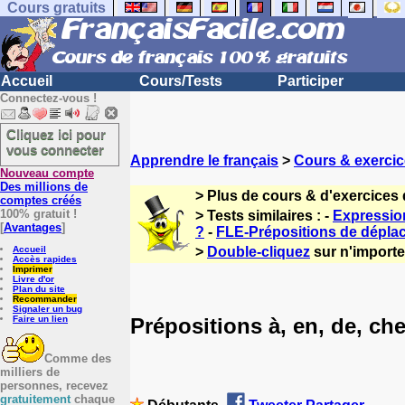
Cours gratuits
Accueil
Cours/Tests
Participer
Connectez-vous !
Cliquez ici pour
vous connecter
Apprendre le français
>
Cours & exercic
Nouveau compte
Des millions de
> Plus de cours & d'exercices 
comptes créés
100% gratuit !
> Tests similaires : -
Expressio
[
Avantages
]
?
-
FLE-Prépositions de dépla
Accueil
>
Double-cliquez
sur n'importe 
Accès rapides
Imprimer
Livre d'or
Plan du site
Recommander
Signaler un bug
Prépositions à, en, de, ch
Faire un lien
Comme des
milliers de
personnes, recevez
gratuitement
chaque