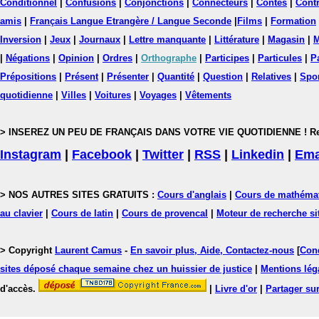
Conditionnel
|
Confusions
|
Conjonctions
|
Connecteurs
|
Contes
|
Contr
amis
|
Français Langue Etrangère / Langue Seconde
|
Films
|
Formation
Inversion
|
Jeux
|
Journaux
|
Lettre manquante
|
Littérature
|
Magasin
|
M
|
Négations
|
Opinion
|
Ordres
|
Orthographe
|
Participes
|
Particules
|
P
Prépositions
|
Présent
|
Présenter
|
Quantité
|
Question
|
Relatives
|
Spo
quotidienne
|
Villes
|
Voitures
|
Voyages
|
Vêtements
> INSEREZ UN PEU DE FRANÇAIS DANS VOTRE VIE QUOTIDIENNE ! Rejoig
Instagram
|
Facebook
|
Twitter
|
RSS
|
Linkedin
|
Ema
> NOS AUTRES SITES GRATUITS :
Cours d'anglais
|
Cours de mathéma
au clavier
|
Cours de latin
|
Cours de provencal
|
Moteur de recherche si
> Copyright
Laurent Camus
-
En savoir plus, Aide, Contactez-nous
[
Cond
sites déposé chaque semaine chez un huissier de justice
|
Mentions léga
d'accès.
|
Livre d'or
|
Partager sur