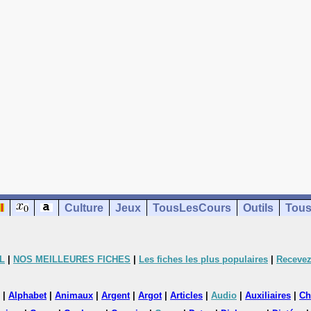
Culture
Jeux
TousLesCours
Outils
Tous
L
|
NOS MEILLEURES FICHES
|
Les fiches les plus populaires
|
Recevez
|
Alphabet
|
Animaux
|
Argent
|
Argot
|
Articles
|
Audio
|
Auxiliaires
|
Ch