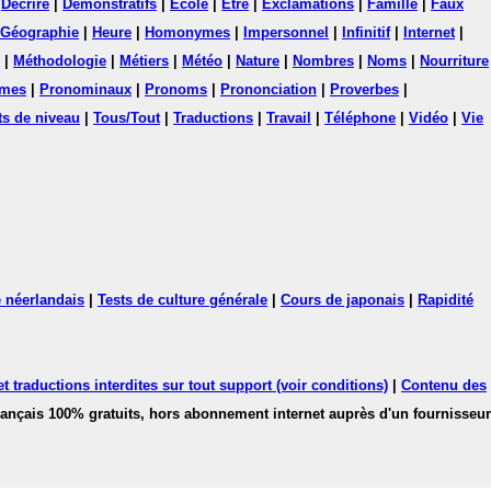
|
Décrire
|
Démonstratifs
|
Ecole
|
Etre
|
Exclamations
|
Famille
|
Faux
Géographie
|
Heure
|
Homonymes
|
Impersonnel
|
Infinitif
|
Internet
|
|
Méthodologie
|
Métiers
|
Météo
|
Nature
|
Nombres
|
Noms
|
Nourriture
mes
|
Pronominaux
|
Pronoms
|
Prononciation
|
Proverbes
|
ts de niveau
|
Tous/Tout
|
Traductions
|
Travail
|
Téléphone
|
Vidéo
|
Vie
 néerlandais
|
Tests de culture générale
|
Cours de japonais
|
Rapidité
 traductions interdites sur tout support (voir conditions)
|
Contenu des
français 100% gratuits, hors abonnement internet auprès d'un fournisseur