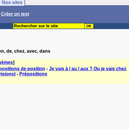
Nos sites
/
Créer un test
en, de, chez, avec, dans
thèmes
]
ositions de position
-
Je vais à / au / aux ? Ou je vais chez
isions)
-
Prépositions