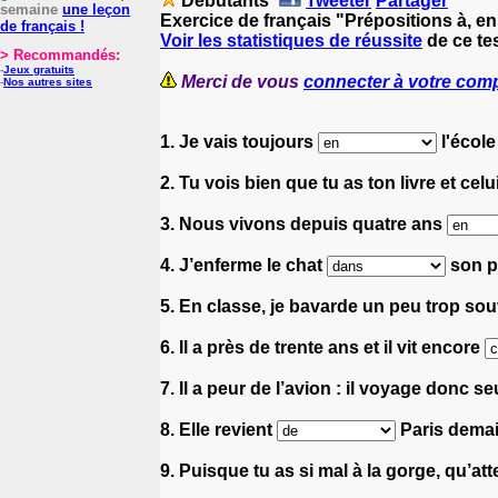
Débutants
Tweeter
Partager
semaine
une leçon
Exercice de français "Prépositions à, en
de français !
Voir les statistiques de réussite
de ce tes
> Recommandés:
-
Jeux gratuits
Merci de vous
connecter à votre com
-
Nos autres sites
1. Je vais toujours
l'école
2. Tu vois bien que tu as ton livre et celu
3. Nous vivons depuis quatre ans
4. J’enferme le chat
son pa
5. En classe, je bavarde un peu trop so
6. Il a près de trente ans et il vit encore
7. Il a peur de l’avion : il voyage donc 
8. Elle revient
Paris demain
9. Puisque tu as si mal à la gorge, qu’