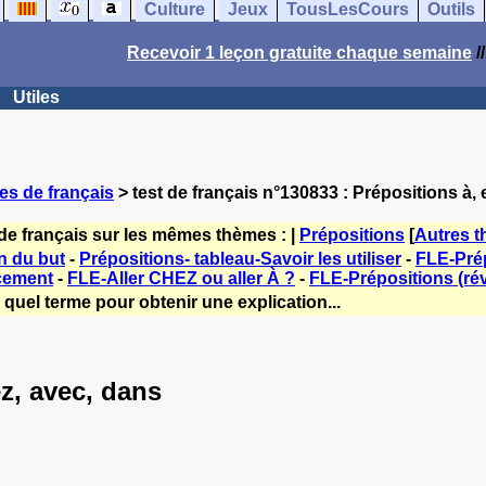
Culture
Jeux
TousLesCours
Outils
Recevoir 1 leçon gratuite chaque semaine
/
Utiles
es de français
> test de français n°130833 : Prépositions à, 
de français sur les mêmes thèmes : |
Prépositions
[
Autres 
n du but
-
Prépositions- tableau-Savoir les utiliser
-
FLE-Prép
cement
-
FLE-Aller CHEZ ou aller À ?
-
FLE-Prépositions (rév
quel terme pour obtenir une explication...
ez, avec, dans