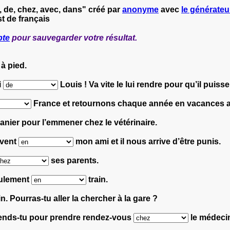
, de, chez, avec, dans" créé par
anonyme
avec
le générateur
t de français
pte
pour sauvegarder votre résultat.
 à pied.
i
Louis ! Va vite le lui rendre pour qu’il puisse
France et retournons chaque année en vacances a
nier pour l’emmener chez le vétérinaire.
uvent
mon ami et il nous arrive d’être punis.
ses parents.
seulement
train.
. Pourras-tu aller la chercher à la gare ?
attends-tu pour prendre rendez-vous
le médeci