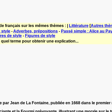
de français sur les mêmes thèmes : |
Littérature
[
Autres th
 style
-
Adverbes, prépositions
-
Passé simple : Alice au Pa
res de style
-
Figures de style
quel terme pour obtenir une explication...
te par Jean de La Fontaine, publiée en 1668 dans le premier r
iante et la Fourmi prévoyante, illustrant une morale sur le t