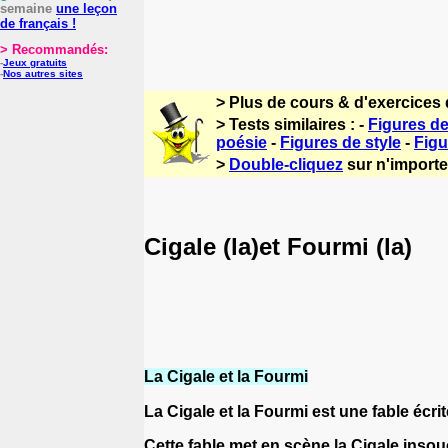
semaine
une leçon
de français !
> Recommandés:
-
Jeux gratuits
-
Nos autres sites
> Plus de cours & d'exercices 
> Tests similaires : -
Figures de
poésie
-
Figures de style
-
Figu
>
Double-cliquez
sur n'importe 
Cigale (la)et Fourmi (la)
La Cigale et la Fourmi
La Cigale et la Fourmi est une fable écri
Cette fable met en scène la Cigale insouc