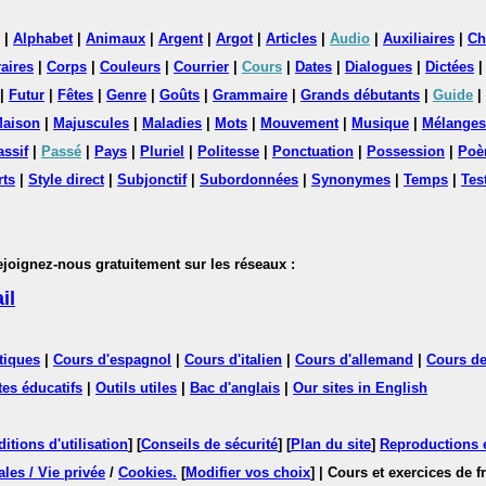
|
Alphabet
|
Animaux
|
Argent
|
Argot
|
Articles
|
Audio
|
Auxiliaires
|
Ch
aires
|
Corps
|
Couleurs
|
Courrier
|
Cours
|
Dates
|
Dialogues
|
Dictées
|
Futur
|
Fêtes
|
Genre
|
Goûts
|
Grammaire
|
Grands débutants
|
Guide
|
aison
|
Majuscules
|
Maladies
|
Mots
|
Mouvement
|
Musique
|
Mélanges
assif
|
Passé
|
Pays
|
Pluriel
|
Politesse
|
Ponctuation
|
Possession
|
Poè
rts
|
Style direct
|
Subjonctif
|
Subordonnées
|
Synonymes
|
Temps
|
Tes
nez-nous gratuitement sur les réseaux :
il
tiques
|
Cours d'espagnol
|
Cours d'italien
|
Cours d'allemand
|
Cours de
tes éducatifs
|
Outils utiles
|
Bac d'anglais
|
Our sites in English
itions d'utilisation
] [
Conseils de sécurité
] [
Plan du site
]
Reproductions et
les / Vie privée
/
Cookies
.
[
Modifier vos choix
]
| Cours et exercices de 