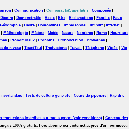
anson
|
Communication
|
Comparatifs/Superlatifs
|
Composés
|
|
Décrire
|
Démonstratifs
|
Ecole
|
Etre
|
Exclamations
|
Famille
|
Faux
Géographie
|
Heure
|
Homonymes
|
Impersonnel
|
Infinitif
|
Internet
|
|
Méthodologie
|
Métiers
|
Météo
|
Nature
|
Nombres
|
Noms
|
Nourriture
mes
|
Pronominaux
|
Pronoms
|
Prononciation
|
Proverbes
|
ts de niveau
|
Tous/Tout
|
Traductions
|
Travail
|
Téléphone
|
Vidéo
|
Vie
 néerlandais
|
Tests de culture générale
|
Cours de japonais
|
Rapidité
 traductions interdites sur tout support (voir conditions)
|
Contenu des
français 100% gratuits, hors abonnement internet auprès d'un fournisseur