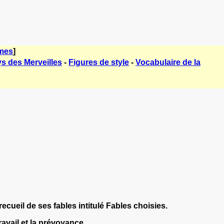
èmes
]
ys des Merveilles
-
Figures de style
-
Vocabulaire de la
ecueil de ses fables intitulé Fables choisies.
ravail et la prévoyance.