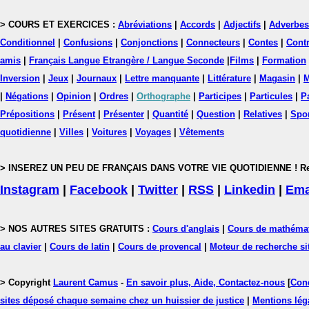
> COURS ET EXERCICES :
Abréviations
|
Accords
|
Adjectifs
|
Adverbes
Conditionnel
|
Confusions
|
Conjonctions
|
Connecteurs
|
Contes
|
Contr
amis
|
Français Langue Etrangère / Langue Seconde
|
Films
|
Formation
Inversion
|
Jeux
|
Journaux
|
Lettre manquante
|
Littérature
|
Magasin
|
M
|
Négations
|
Opinion
|
Ordres
|
Orthographe
|
Participes
|
Particules
|
P
Prépositions
|
Présent
|
Présenter
|
Quantité
|
Question
|
Relatives
|
Spo
quotidienne
|
Villes
|
Voitures
|
Voyages
|
Vêtements
> INSEREZ UN PEU DE FRANÇAIS DANS VOTRE VIE QUOTIDIENNE ! Rejoig
Instagram
|
Facebook
|
Twitter
|
RSS
|
Linkedin
|
Ema
> NOS AUTRES SITES GRATUITS :
Cours d'anglais
|
Cours de mathéma
au clavier
|
Cours de latin
|
Cours de provencal
|
Moteur de recherche si
> Copyright
Laurent Camus
-
En savoir plus, Aide, Contactez-nous
[
Cond
sites déposé chaque semaine chez un huissier de justice
|
Mentions léga