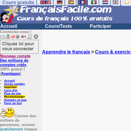
Cours gratuits
Accueil
Cours/Tests
Participer
Connectez-vous !
Cliquez ici pour
vous connecter
Apprendre le français
>
Cours & exercic
Nouveau compte
Des millions de
comptes créés
100% gratuit !
[
Avantages
]
Accueil
Accès rapides
Imprimer
Livre d'or
Plan du site
Recommander
Signaler un bug
Faire un lien
Comme des
milliers de
personnes, recevez
gratuitement
chaque