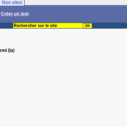
Nos sites
/
Créer un test
rmi (la)