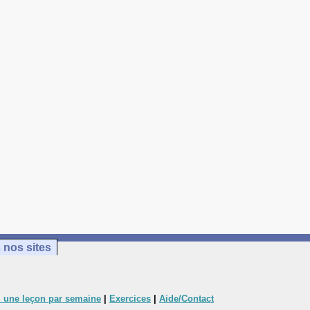
 nos sites
 une leçon par semaine
|
Exercices
|
Aide/Contact