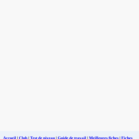
Accueil
|
Club
|
Test de niveau
|
Guide de travail
|
Meilleures fiches
|
Fiches