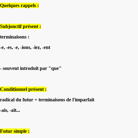
Quelques rappels :
Subjonctif présent :
terminaisons :
-e, -es, -e, -ions, -iez, -ent
- souvent introduit par "que"
Conditionnel présent :
radical du futur + terminaisons de l'imparfait
-ais, -ait...
Futur simple :