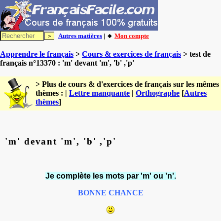
Autres matières
| 🔸
Mon compte
Apprendre le français
>
Cours & exercices de français
> test de
français n°13370 : 'm' devant 'm', 'b' ,'p'
> Plus de cours & d'exercices de français sur les mêmes
thèmes : |
Lettre manquante
|
Orthographe
[
Autres
thèmes
]
'm' devant 'm', 'b' ,'p'
Je complète les mots par 'm' ou 'n'.
BONNE CHANCE