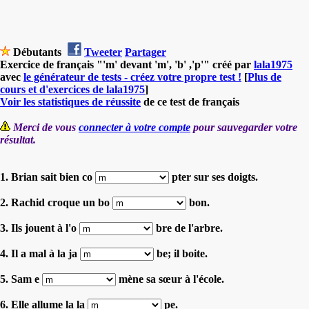
Débutants
Tweeter
Partager
Exercice de français "'m' devant 'm', 'b' ,'p'" créé par
lala1975
avec
le générateur de tests - créez votre propre test !
[
Plus de
cours et d'exercices de lala1975
]
Voir les statistiques de réussite
de ce test de français
Merci de vous
connecter à votre compte
pour sauvegarder votre
résultat.
1. Brian sait bien co
pter sur ses doigts.
2. Rachid croque un bo
bon.
3. Ils jouent à l'o
bre de l'arbre.
4. Il a mal à la ja
be; il boite.
5. Sam e
mène sa sœur à l'école.
6. Elle allume la la
pe.