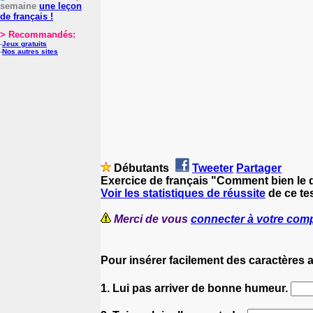
semaine
une leçon
de français !
> Recommandés:
-
Jeux gratuits
-
Nos autres sites
Débutants
Tweeter
Partager
Exercice de français "Comment bien le d
Voir les statistiques de réussite
de ce tes
Merci de vous
connecter à votre com
Pour insérer facilement des caractères 
1. Lui pas arriver de bonne humeur.