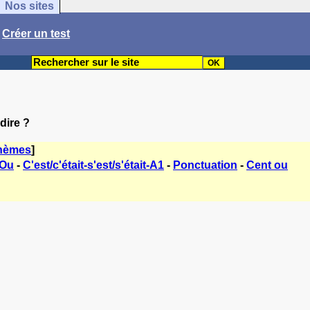
Nos sites
/
Créer un test
dire ?
thèmes
]
 Ou
-
C'est/c'était-s'est/s'était-A1
-
Ponctuation
-
Cent ou