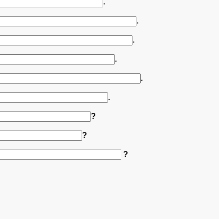
.
.
.
.
.
.
?
?
?