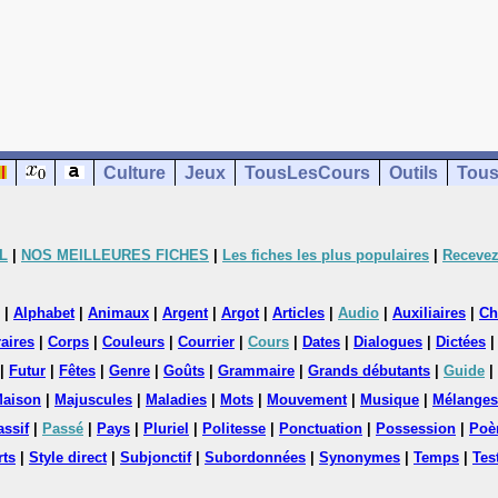
Culture
Jeux
TousLesCours
Outils
Tous
L
|
NOS MEILLEURES FICHES
|
Les fiches les plus populaires
|
Recevez
|
Alphabet
|
Animaux
|
Argent
|
Argot
|
Articles
|
Audio
|
Auxiliaires
|
Ch
aires
|
Corps
|
Couleurs
|
Courrier
|
Cours
|
Dates
|
Dialogues
|
Dictées
|
Futur
|
Fêtes
|
Genre
|
Goûts
|
Grammaire
|
Grands débutants
|
Guide
|
aison
|
Majuscules
|
Maladies
|
Mots
|
Mouvement
|
Musique
|
Mélanges
assif
|
Passé
|
Pays
|
Pluriel
|
Politesse
|
Ponctuation
|
Possession
|
Poè
rts
|
Style direct
|
Subjonctif
|
Subordonnées
|
Synonymes
|
Temps
|
Tes