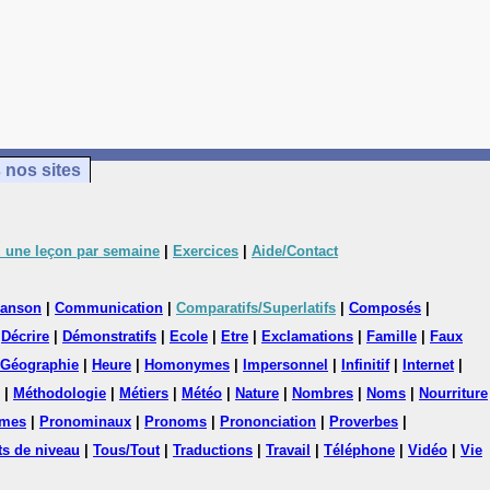
 nos sites
 une leçon par semaine
|
Exercices
|
Aide/Contact
anson
|
Communication
|
Comparatifs/Superlatifs
|
Composés
|
|
Décrire
|
Démonstratifs
|
Ecole
|
Etre
|
Exclamations
|
Famille
|
Faux
Géographie
|
Heure
|
Homonymes
|
Impersonnel
|
Infinitif
|
Internet
|
|
Méthodologie
|
Métiers
|
Météo
|
Nature
|
Nombres
|
Noms
|
Nourriture
mes
|
Pronominaux
|
Pronoms
|
Prononciation
|
Proverbes
|
ts de niveau
|
Tous/Tout
|
Traductions
|
Travail
|
Téléphone
|
Vidéo
|
Vie