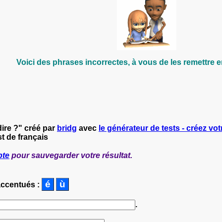
Voici des phrases incorrectes, à vous de les remettre e
ire ?" créé par
bridg
avec
le générateur de tests - créez vot
t de français
pte
pour sauvegarder votre résultat.
accentués :
.