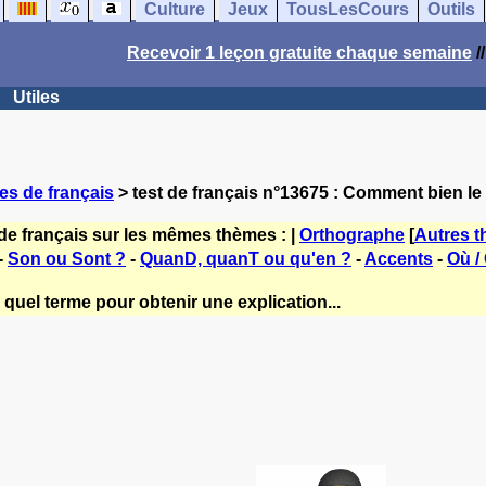
Culture
Jeux
TousLesCours
Outils
Recevoir 1 leçon gratuite chaque semaine
/
Utiles
es de français
> test de français n°13675 : Comment bien le 
de français sur les mêmes thèmes : |
Orthographe
[
Autres 
-
Son ou Sont ?
-
QuanD, quanT ou qu'en ?
-
Accents
-
Où /
quel terme pour obtenir une explication...