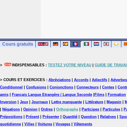
Cours gratuits
>
INDISPENSABLES :
TESTEZ VOTRE NIVEAU
|
GUIDE DE TRAVAI
> COURS ET EXERCICES :
Abréviations
|
Accords
|
Adjectifs
|
Adverbes
Conditionnel
|
Confusions
|
Conjonctions
|
Connecteurs
|
Contes
|
Contr
amis
|
Français Langue Etrangère / Langue Seconde
|
Films
|
Formation
Inversion
|
Jeux
|
Journaux
|
Lettre manquante
|
Littérature
|
Magasin
|
M
|
Négations
|
Opinion
|
Ordres
|
Orthographe
|
Participes
|
Particules
|
P
Prépositions
|
Présent
|
Présenter
|
Quantité
|
Question
|
Relatives
|
Spo
quotidienne
|
Villes
|
Voitures
|
Voyages
|
Vêtements