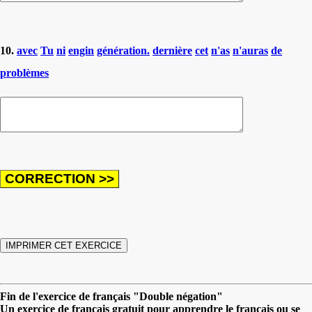
10.
avec
Tu
ni
engin
génération.
dernière
cet
n'as
n'auras
de
problèmes
Fin de l'exercice de français "Double négation"
Un exercice de français gratuit pour apprendre le français ou se