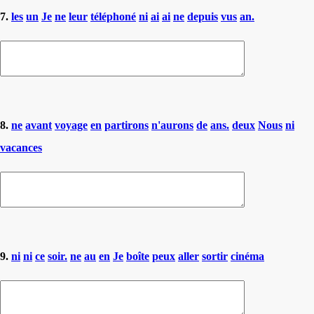
7.
les
un
Je
ne
leur
téléphoné
ni
ai
ai
ne
depuis
vus
an.
8.
ne
avant
voyage
en
partirons
n'aurons
de
ans.
deux
Nous
ni
vacances
9.
ni
ni
ce
soir.
ne
au
en
Je
boîte
peux
aller
sortir
cinéma