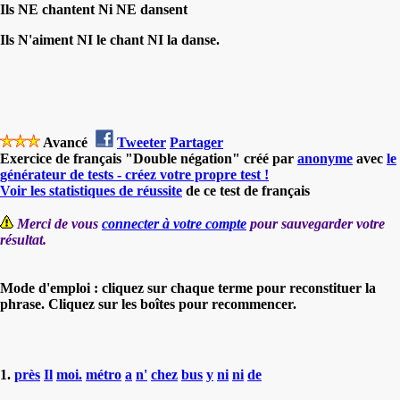
Ils NE chantent Ni NE dansent
Ils N'aiment NI le chant NI la danse.
Avancé
Tweeter
Partager
Exercice de français "Double négation" créé par
anonyme
avec
le
générateur de tests - créez votre propre test !
Voir les statistiques de réussite
de ce test de français
Merci de vous
connecter à votre compte
pour sauvegarder votre
résultat.
Mode d'emploi : cliquez sur chaque terme pour reconstituer la
phrase. Cliquez sur les boîtes pour recommencer.
1.
près
Il
moi.
métro
a
n'
chez
bus
y
ni
ni
de