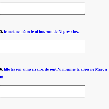
5.
le
moi.
ne
métro
le
ni
bus
sont
de
Ni
près
chez
6.
fille
les
son
anniversaire.
de
sont
Ni
miennes
la
allées
ne
Marc
à
ni