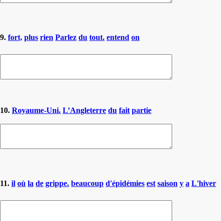
9.
fort,
plus
rien
Parlez
du
tout.
entend
on
10.
Royaume-Uni.
L’Angleterre
du
fait
partie
11.
il
où
la
de
grippe.
beaucoup
d'épidémies
est
saison
y
a
L'hiver