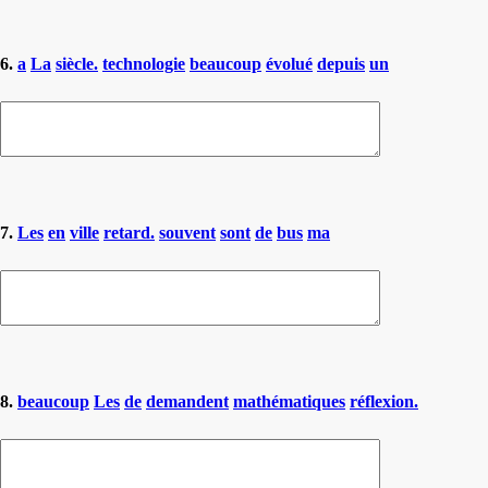
6.
a
La
siècle.
technologie
beaucoup
évolué
depuis
un
7.
Les
en
ville
retard.
souvent
sont
de
bus
ma
8.
beaucoup
Les
de
demandent
mathématiques
réflexion.