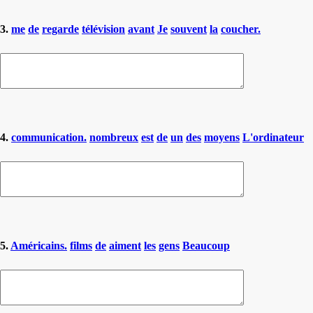
3.
me
de
regarde
télévision
avant
Je
souvent
la
coucher.
4.
communication.
nombreux
est
de
un
des
moyens
L'ordinateur
5.
Américains.
films
de
aiment
les
gens
Beaucoup