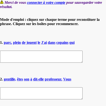
Merci de vous
connecter à votre compte
pour sauvegarder votre
résultat.
Mode d'emploi : cliquez sur chaque terme pour reconstituer la
phrase. Cliquez sur les boîtes pour recommencer.
1.
parc.
plein
de
jouent
le
J'ai
dans
copains
qui
2.
gentille,
êtes
son
à
dit-elle
professeur.
Vous