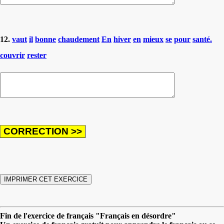
12.
vaut
il
bonne
chaudement
En
hiver
en
mieux
se
pour
santé.
couvrir
rester
Fin de l'exercice de français "Français en désordre"