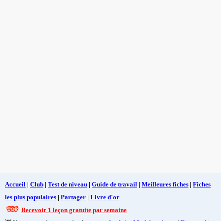
Accueil
|
Club
|
Test de niveau
|
Guide de travail
|
Meilleures fiches
|
Fiches
les plus populaires
|
Partager
|
Livre d'or
Recevoir 1 leçon gratuite par semaine