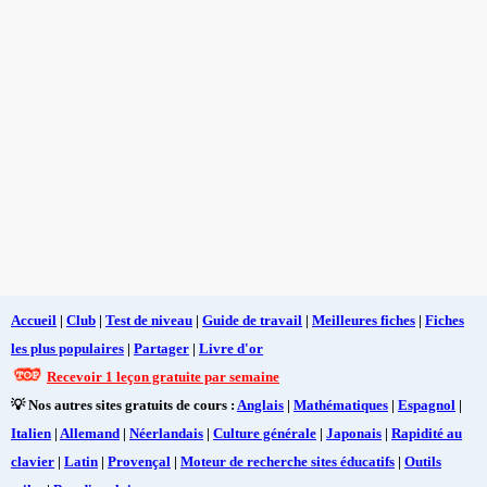
Accueil
|
Club
|
Test de niveau
|
Guide de travail
|
Meilleures fiches
|
Fiches
les plus populaires
|
Partager
|
Livre d'or
Recevoir 1 leçon gratuite par semaine
💡 Nos autres sites gratuits de cours :
Anglais
|
Mathématiques
|
Espagnol
|
Italien
|
Allemand
|
Néerlandais
|
Culture générale
|
Japonais
|
Rapidité au
clavier
|
Latin
|
Provençal
|
Moteur de recherche sites éducatifs
|
Outils