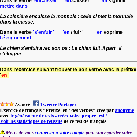
Dans le verbe
'encaisser'
'
en
/caisser '
en
signifie :
mettre dans
La caissière encaisse la monnaie : celle-ci met la monnaie
dans la caisse.
Dans le verbe
's'enfuir '
'en
/ fuir '
en
exprime
l'éloignement
Le chien s'enfuit avec son os : Le chien fuit ,il part , il
s'éloigne.
Dans l'exercice suivant trouver le bon verbe avec le préfixe
'
en '
Avancé
Tweeter
Partager
Exercice de français "Préfixe 'en ' des verbes" créé par
anonyme
avec
le générateur de tests - créez votre propre test !
Voir les statistiques de réussite
de ce test de français
Merci de vous
connecter à votre compte
pour sauvegarder votre