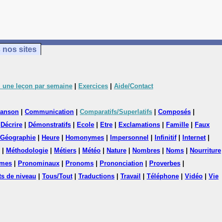
 nos sites
 une leçon par semaine
|
Exercices
|
Aide/Contact
anson
|
Communication
|
Comparatifs/Superlatifs
|
Composés
|
|
Décrire
|
Démonstratifs
|
Ecole
|
Etre
|
Exclamations
|
Famille
|
Faux
Géographie
|
Heure
|
Homonymes
|
Impersonnel
|
Infinitif
|
Internet
|
|
Méthodologie
|
Métiers
|
Météo
|
Nature
|
Nombres
|
Noms
|
Nourriture
mes
|
Pronominaux
|
Pronoms
|
Prononciation
|
Proverbes
|
ts de niveau
|
Tous/Tout
|
Traductions
|
Travail
|
Téléphone
|
Vidéo
|
Vie