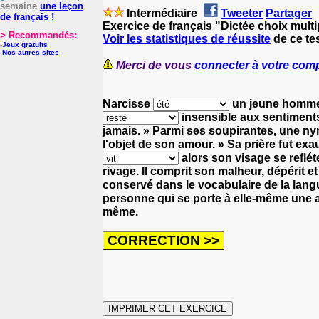
semaine
une leçon
Intermédiaire
Tweeter
Partager
de français !
Exercice de français "Dictée choix multi
> Recommandés:
Voir les statistiques de réussite
de ce tes
-
Jeux gratuits
-
Nos autres sites
Merci de vous
connecter à votre com
Narcisse
un jeune homme
insensible aux sentiment
jamais. »
Parmi ses soupirantes, une n
l'objet de son
amour. »
Sa prière fut exa
alors son visage se reflé
rivage.
Il comprit son malheur, dépérit e
conservé dans le vocabulaire de la lang
personne qui se porte à elle-même une a
même.