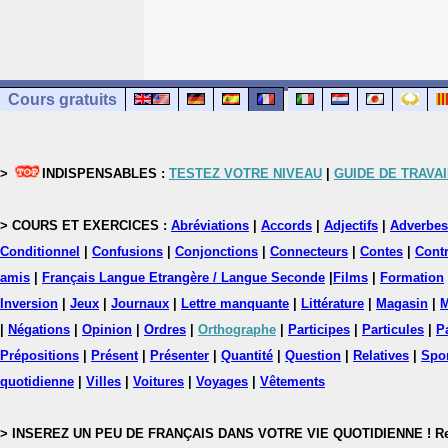
Cours gratuits
>
INDISPENSABLES :
TESTEZ VOTRE NIVEAU
|
GUIDE DE TRAVAI
> COURS ET EXERCICES :
Abréviations
|
Accords
|
Adjectifs
|
Adverbes
Conditionnel
|
Confusions
|
Conjonctions
|
Connecteurs
|
Contes
|
Contr
amis
|
Français Langue Etrangère / Langue Seconde
|
Films
|
Formation
Inversion
|
Jeux
|
Journaux
|
Lettre manquante
|
Littérature
|
Magasin
|
M
|
Négations
|
Opinion
|
Ordres
|
Orthographe
|
Participes
|
Particules
|
P
Prépositions
|
Présent
|
Présenter
|
Quantité
|
Question
|
Relatives
|
Spo
quotidienne
|
Villes
|
Voitures
|
Voyages
|
Vêtements
> INSEREZ UN PEU DE FRANÇAIS DANS VOTRE VIE QUOTIDIENNE ! Rejoig