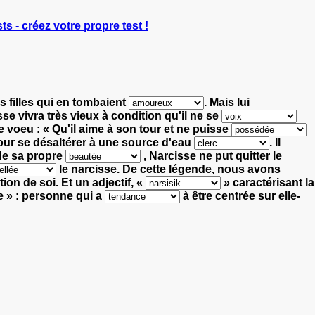
ts - créez votre propre test !
s filles qui en tombaient
.
Mais lui
sse
vivra très vieux à condition qu'il ne se
ce
voeu : « Qu'il
aime à son tour et ne puisse
pour se désaltérer à une source d'eau
.
Il
de sa propre
, Narcisse ne put quitter le
le narcisse.
De cette légende, nous avons
ion de soi.
Et un adjectif,
«
»
caractérisant la
e »
: personne qui a
à être centrée sur elle-