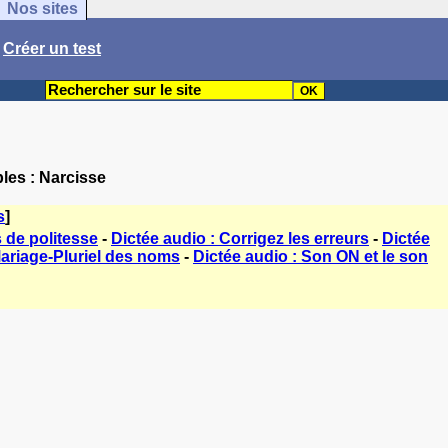
Nos sites
/
Créer un test
ples : Narcisse
s
]
s de politesse
-
Dictée audio : Corrigez les erreurs
-
Dictée
Mariage-Pluriel des noms
-
Dictée audio : Son ON et le son