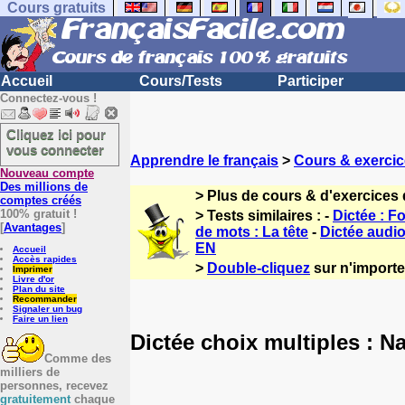
Cours gratuits
Accueil
Cours/Tests
Participer
Connectez-vous !
Cliquez ici pour
vous connecter
Apprendre le français
>
Cours & exercic
Nouveau compte
Des millions de
> Plus de cours & d'exercices 
comptes créés
100% gratuit !
> Tests similaires : -
Dictée : F
[
Avantages
]
de mots : La tête
-
Dictée audio
EN
Accueil
Accès rapides
>
Double-cliquez
sur n'importe 
Imprimer
Livre d'or
Plan du site
Recommander
Signaler un bug
Faire un lien
Dictée choix multiples : N
Comme des
milliers de
personnes, recevez
gratuitement
chaque