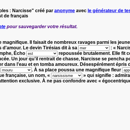
ples : Narcisse" créé par
anonyme
avec
le générateur de tes
t de français
pte
pour sauvegarder votre résultat.
 magnifique.
Il faisait de nombreux ravages parmi les jeune
s d'amour.
Le devin Tirésias dit à
sa
:
« Narci
ymphe, Écho
repoussée brutalement.
Elle fit 
ucée. Un jour qu'il rentrait de chasse, Narcisse se pencha 
ter dans l'eau et en tomba amoureux.
Désespérément épris 
t
.
À sa place poussa une magnifique fleur
ue française, un nom,
«
»
qui
signifie :
admirat
ttention exclusive.
À ne pas confondre avec
« égocentriqu