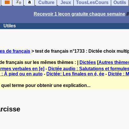
Culture
Jeux
TousLesCours
Outils
Recevoir 1 leçon gratuite chaque semaine
/
Utiles
es de français
> test de français n°1733 : Dictée choix multi
de français sur les mêmes thèmes : |
Dictées
[
Autres thème
ormes verbales en [e]
-
Dictée audio : Salutations et formule
 : À pied ou en auto
-
Dictée: Les finales en é, ée
-
Dictée : 
quel terme pour obtenir une explication...
arcisse