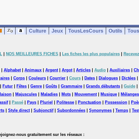
Culture
Jeux
TousLesCours
Outils
Tous
L
|
NOS MEILLEURES FICHES
|
Les fiches les plus populaires
|
Recevez
|
Alphabet
|
Animaux
|
Argent
|
Argot
|
Articles
|
Audio
|
Auxiliaires
|
Ch
aires
|
Corps
|
Couleurs
|
Courrier
|
Cours
|
Dates
|
Dialogues
|
Dictées
|
Futur
|
Fêtes
|
Genre
|
Goûts
|
Grammaire
|
Grands débutants
|
Guide
|
aison
|
Majuscules
|
Maladies
|
Mots
|
Mouvement
|
Musique
|
Mélanges
assif
|
Passé
|
Pays
|
Pluriel
|
Politesse
|
Ponctuation
|
Possession
|
Poè
rts
|
Style direct
|
Subjonctif
|
Subordonnées
|
Synonymes
|
Temps
|
Tes
nez-nous gratuitement sur les réseaux :