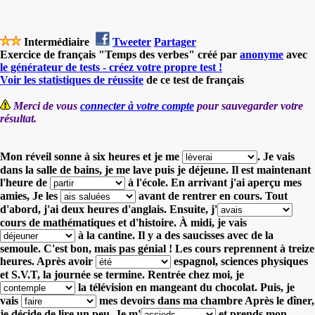
Intermédiaire
Tweeter
Partager
Exercice de français "Temps des verbes" créé par
anonyme
avec
le générateur de tests - créez votre propre test !
Voir les statistiques de réussite
de ce test de français
Merci de vous
connecter à votre compte
pour sauvegarder votre
résultat.
Mon réveil sonne à six heures et je me
.
Je vais
dans la salle de bains, je me lave puis je déjeune. Il est maintenant
l'heure de
à l'école.
En arrivant j'ai aperçu mes
amies, Je les
avant de rentrer en cours.
Tout
d'abord, j'ai deux heures d'anglais. Ensuite, j'
cours de mathématiques et d'histoire.
À midi, je vais
à la cantine. Il y a des saucisses avec de la
semoule. C'est bon, mais pas génial !
Les cours reprennent à treize
heures. Après avoir
espagnol, sciences physiques
et S.V.T, la journée se termine.
Rentrée chez moi, je
la télévision en mangeant du chocolat.
Puis, je
vais
mes devoirs dans ma chambre
Après le dîner,
je décide de lire un peu. Je m'
et prends mon