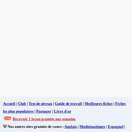
Accueil
|
Club
|
Test de niveau
|
Guide de travail
|
Meilleures fiches
|
Fiches
les plus populaires
|
Partager
|
Livre d'or
Recevoir 1 leçon gratuite par semaine
💡 Nos autres sites gratuits de cours :
Anglais
|
Mathématiques
|
Espagnol
|