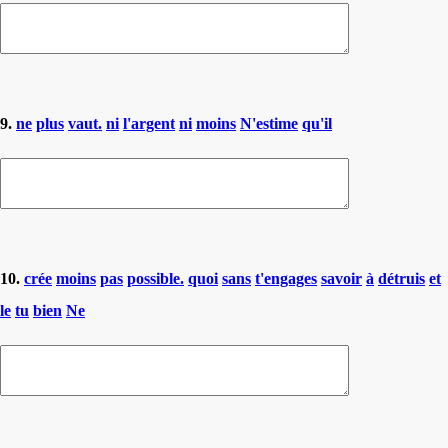
9.
ne
plus
vaut.
ni
l'argent
ni
moins
N'estime
qu'il
10.
crée
moins
pas
possible.
quoi
sans
t'engages
savoir
à
détruis
et
le
tu
bien
Ne