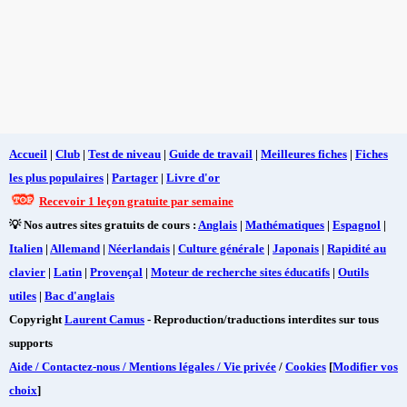
Accueil
|
Club
|
Test de niveau
|
Guide de travail
|
Meilleures fiches
|
Fiches
les plus populaires
|
Partager
|
Livre d'or
Recevoir 1 leçon gratuite par semaine
💡 Nos autres sites gratuits de cours :
Anglais
|
Mathématiques
|
Espagnol
|
Italien
|
Allemand
|
Néerlandais
|
Culture générale
|
Japonais
|
Rapidité au
clavier
|
Latin
|
Provençal
|
Moteur de recherche sites éducatifs
|
Outils
utiles
|
Bac d'anglais
Copyright
Laurent Camus
- Reproduction/traductions interdites sur tous
supports
Aide / Contactez-nous / Mentions légales / Vie privée
/
Cookies
[
Modifier vos
choix
]