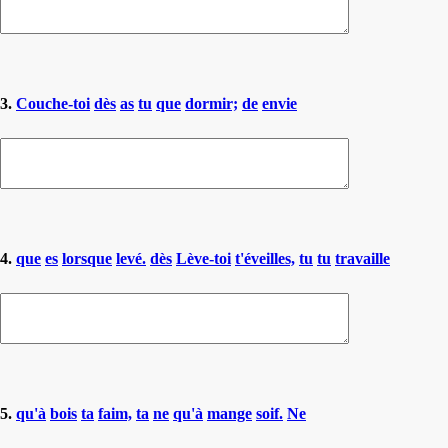
3.
Couche-toi
dès
as
tu
que
dormir;
de
envie
4.
que
es
lorsque
levé.
dès
Lève-toi
t'éveilles,
tu
tu
travaille
5.
qu'à
bois
ta
faim,
ta
ne
qu'à
mange
soif.
Ne