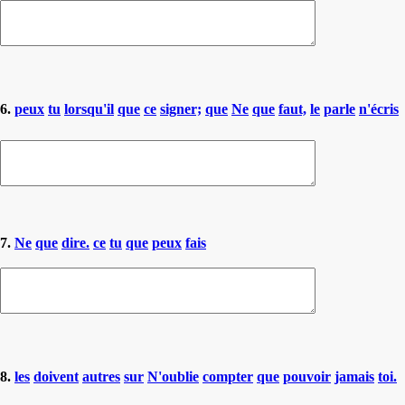
6.
peux
tu
lorsqu'il
que
ce
signer;
que
Ne
que
faut,
le
parle
n'écris
7.
Ne
que
dire.
ce
tu
que
peux
fais
8.
les
doivent
autres
sur
N'oublie
compter
que
pouvoir
jamais
toi.