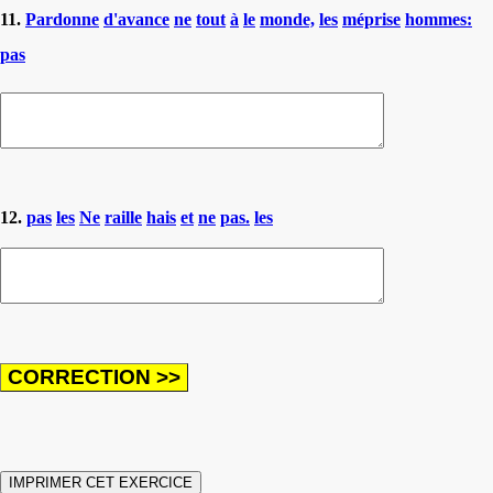
11.
Pardonne
d'avance
ne
tout
à
le
monde,
les
méprise
hommes:
pas
12.
pas
les
Ne
raille
hais
et
ne
pas.
les