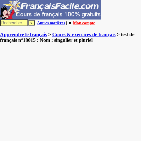
Autres matières
| 🔸
Mon compte
Apprendre le français
>
Cours & exercices de français
> test de
français n°18015 : Nom : singulier et pluriel