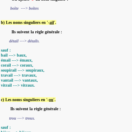
boîte ---> boîte
s
b) Les noms singuliers en '-
ail
'.
Ils suivent la règle générale :
détail ---> détails
.
sauf :
bail ---> baux,
émail ---> émaux,
corail ---> coraux,
soupirail ---> soupiraux,
travail ---> travaux,
vantail ---> vantaux,
vitrail ---> vitraux.
c) Les noms singuliers en '-
ou
'.
Ils suivent la règle générale :
trou ---> trous.
sauf :