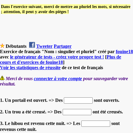
Dans l'exercice suivant, merci de mettre au pluriel les mots, si nécessaire
; attention, il peut y avoir des pièges !
Débutants
Tweeter
Partager
Exercice de français "Nom : singulier et pluriel" créé par
fouine18
avec
le générateur de tests - créez votre propre test !
[
Plus de
cours et d'exercices de fouine18
]
Voir les statistiques de réussite
de ce test de français
Merci de vous
connecter à votre compte
pour sauvegarder votre
résultat.
1. Un portail est ouvert. => Des
sont ouverts.
2. Un trou a été creusé. => Des
ont été creusés.
3. Le hibou est revenu cette nuit. => Les
sont
revenus cette nuit.