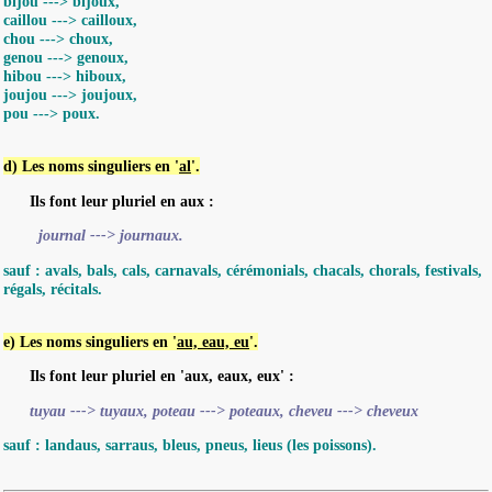
bijou ---> bijoux,
caillou ---> cailloux,
chou ---> choux,
genou ---> genoux,
hibou ---> hiboux,
joujou ---> joujoux,
pou ---> poux.
d) Les noms singuliers en '
al
'.
Ils font leur pluriel en aux :
journal ---> journaux.
sauf :
avals, bals, cals, carnavals, cérémonials, chacals, chorals, festivals,
régals, récitals.
e) Les noms singuliers en '
au, eau, eu
'.
Ils font leur pluriel en 'aux, eaux, eux' :
tuyau ---> tuyaux, poteau ---> poteaux, cheveu ---> cheveux
sauf :
landaus, sarraus, bleus, pneus, lieus (les poissons).