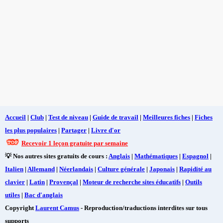
Accueil
|
Club
|
Test de niveau
|
Guide de travail
|
Meilleures fiches
|
Fiches
les plus populaires
|
Partager
|
Livre d'or
Recevoir 1 leçon gratuite par semaine
💡 Nos autres sites gratuits de cours :
Anglais
|
Mathématiques
|
Espagnol
|
Italien
|
Allemand
|
Néerlandais
|
Culture générale
|
Japonais
|
Rapidité au
clavier
|
Latin
|
Provençal
|
Moteur de recherche sites éducatifs
|
Outils
utiles
|
Bac d'anglais
Copyright
Laurent Camus
- Reproduction/traductions interdites sur tous
supports