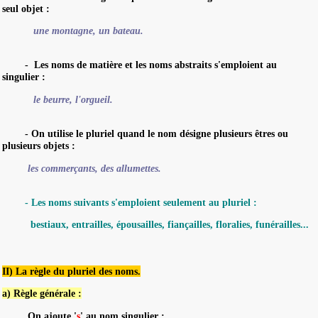
seul objet :
une montagne, un bateau.
-
Les noms de matière et les noms abstraits s'emploient au
singulier :
le beurre, l'orgueil.
-
On utilise le pluriel quand le nom désigne plusieurs êtres ou
plusieurs objets :
les commerçants, des allumettes.
-
Les noms suivants s'emploient seulement au pluriel :
bestiaux, entrailles, épousailles, fiançailles, floralies, funérailles...
II) La règle du pluriel des noms.
a) Règle générale :
On ajoute '
s
' au nom singulier :