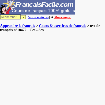
Autres matières
| 🔸
Mon compte
Apprendre le français
>
Cours & exercices de français
> test de
français n°18472 : Ces - Ses