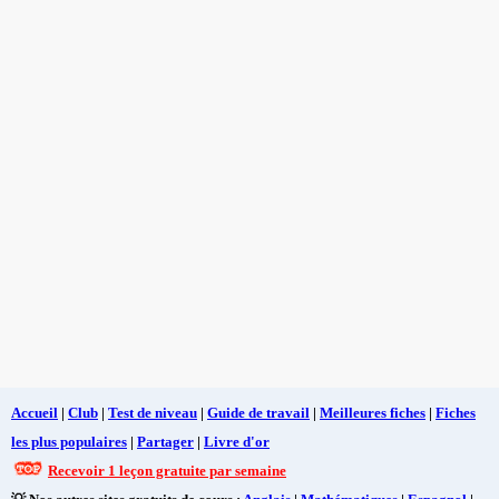
Accueil
|
Club
|
Test de niveau
|
Guide de travail
|
Meilleures fiches
|
Fiches
les plus populaires
|
Partager
|
Livre d'or
Recevoir 1 leçon gratuite par semaine