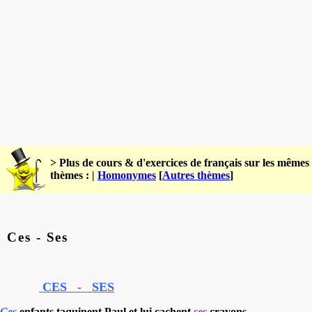
> Plus de cours & d'exercices de français sur les mêmes
thèmes : |
Homonymes
[
Autres thèmes
]
Ces - Ses
CES - SES
Ces
enfants taquinent Paul et lui cachent
ses
crayons