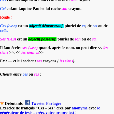
.
Cet
enfant taquine Paul et lui cache
son
crayon.
Règle
:
Ces
(
c.e.s)
est un
adjectif démonstratif,
pluriel
de
ce
,
de
cet
ou de
cette.
Ses (s.e.s)
est un
adjectif possessif,
pluriel de
son
ou de
sa.
Il faut écrire
ses (s.e.s)
quand, après le nom,
on peut dire
<<
les
siens
>>, <<
les siennes
>>
Ex
.: ....
et lui cachent
ses
crayons
(
les siens
).
Choisir entre
ces
ou
ses
:
Débutants
Tweeter
Partager
Exercice de français "Ces - Ses" créé par
anonyme
avec
le
générateur de tests - créez votre propre test !