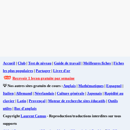
Accueil
|
Club
|
Test de niveau
|
Guide de travail
|
Meilleures fiches
|
Fiches
les plus populaires
|
Partager
|
Livre d'or
Recevoir 1 leçon gratuite par semaine
💡 Nos autres sites gratuits de cours :
Anglais
|
Mathématiques
|
Espagnol
|
Italien
|
Allemand
|
Néerlandais
|
Culture générale
|
Japonais
|
Rapidité au
clavier
|
Latin
|
Provençal
|
Moteur de recherche sites éducatifs
|
Outils
utiles
|
Bac d'anglais
Copyright
Laurent Camus
- Reproduction/traductions interdites sur tous
supports