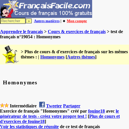
Autres matières
| 🔸
Mon compte
Apprendre le français
>
Cours & exercices de français
> test de
français n°19054 : Homonymes
> Plus de cours & d'exercices de français sur les mêmes
thèmes : |
Homonymes
[
Autres thèmes
]
Homonymes
Intermédiaire
Tweeter
Partager
Exercice de français "Homonymes" créé par
fouine18
avec
le
générateur de tests - créez votre propre test !
[
Plus de cours et
d'exercices de fouine18
]
Voir les statistiques de réussite
de ce test de français