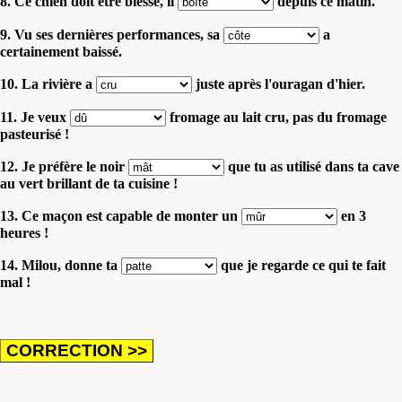
8. Ce chien doit être blessé, il
depuis ce matin.
9. Vu ses dernières performances, sa
a
certainement baissé.
10. La rivière a
juste après l'ouragan d'hier.
11. Je veux
fromage au lait cru, pas du fromage
pasteurisé !
12. Je préfère le noir
que tu as utilisé dans ta cave
au vert brillant de ta cuisine !
13. Ce maçon est capable de monter un
en 3
heures !
14. Milou, donne ta
que je regarde ce qui te fait
mal !