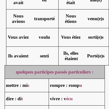
avait
était
Nous
Nous
transporté
venu(e)s
avions
étions
Vous aviez
voulu
Vous étiez
sorti(e)s
Ils, elles
Ils avaient
senti
Porté(e)s
étaient
quelques participes passés particuliers :
mettre : mi
s
rompre : romp
u
dire : di
t
vivre : v
écu