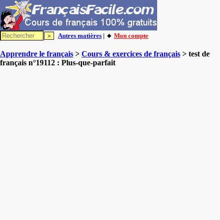
Autres matières
| 🔸
Mon compte
Apprendre le français
>
Cours & exercices de français
> test de
français n°19112 : Plus-que-parfait