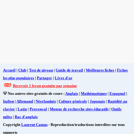
Accueil
|
Club
|
Test de niveau
|
Guide de travail
|
Meilleures fiches
|
Fiches
les plus populaires
|
Partager
|
Livre d'or
Recevoir 1 leçon gratuite par semaine
💡 Nos autres sites gratuits de cours :
Anglais
|
Mathématiques
|
Espagnol
|
Italien
|
Allemand
|
Néerlandais
|
Culture générale
|
Japonais
|
Rapidité au
clavier
|
Latin
|
Provençal
|
Moteur de recherche sites éducatifs
|
Outils
utiles
|
Bac d'anglais
Copyright
Laurent Camus
- Reproduction/traductions interdites sur tous
supports