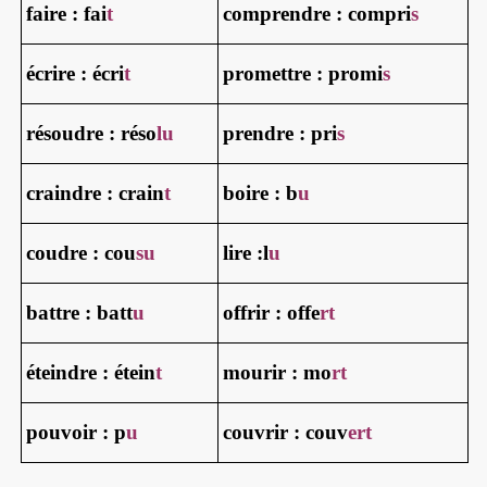
faire : fai
t
comprendre : compri
s
écrire : écri
t
promettre : promi
s
résoudre : réso
lu
prendre : pri
s
craindre : crain
t
boire : b
u
coudre : cou
su
lire :l
u
battre : batt
u
offrir : offe
rt
éteindre : étein
t
mourir : mo
rt
pouvoir : p
u
couvrir : couv
ert