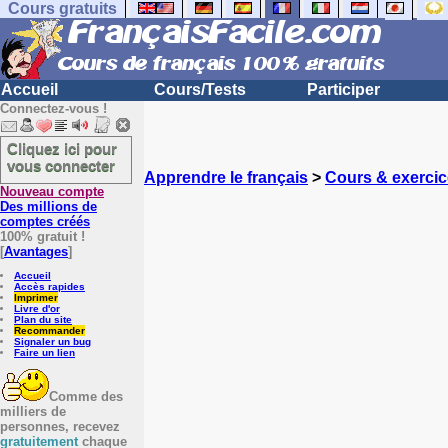
Cours gratuits
Accueil
Cours/Tests
Participer
Connectez-vous !
Cliquez ici pour
vous connecter
Apprendre le français
>
Cours & exercic
Nouveau compte
Des millions de
comptes créés
100% gratuit !
[
Avantages
]
Accueil
Accès rapides
Imprimer
Livre d'or
Plan du site
Recommander
Signaler un bug
Faire un lien
Comme des
milliers de
personnes, recevez
gratuitement
chaque