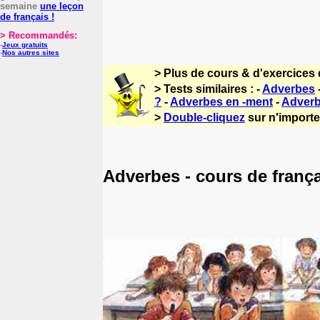
semaine
une leçon
de français !
> Recommandés:
-
Jeux gratuits
-
Nos autres sites
> Plus de cours & d'exercices 
> Tests similaires : -
Adverbes
?
-
Adverbes en -ment
-
Adverb
>
Double-cliquez
sur n'importe 
Adverbes - cours de franç