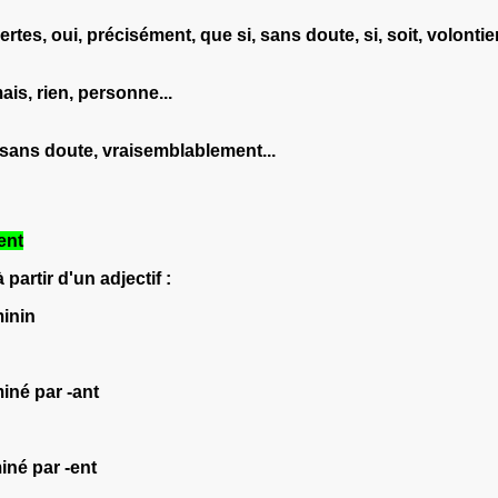
tes, oui, précisément, que si, sans doute, si, soit, volontier
is, rien, personne...
sans doute, vraisemblablement...
ent
artir d'un adjectif :
minin
miné par -ant
miné par -ent