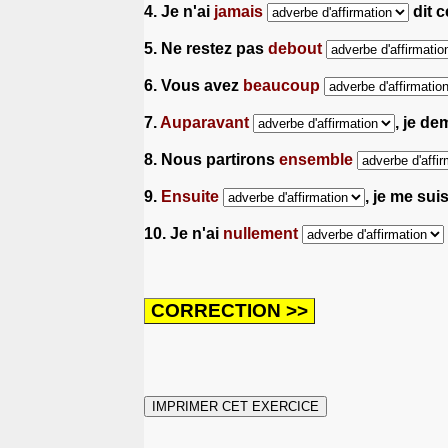
4. Je n'ai
jamais
dit c
5. Ne restez pas
debout
6. Vous avez
beaucoup
7.
Auparavant
, je de
8. Nous partirons
ensemble
9.
Ensuite
, je me sui
10. Je n'ai
nullement