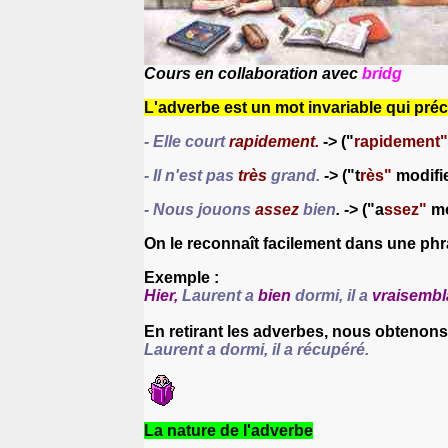
Cours en collaboration avec
bridg
L'adverbe est un mot invariable qui préc
- Elle court
rapidement.
->
("
rapidement"
-
Il n'est pas
très
grand
.
->
("t
rès"
modifie
-
Nous jouons
assez
bien
.
->
("a
ssez"
mo
On le reconnaît facilement dans une phras
Exemple :
Hier,
Laurent a
bien
dormi, il a
vraisembl
En retirant les adverbes, nous obtenons
Laurent a dormi, il a récupéré.
La nature de l'adverbe