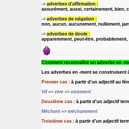
->
adverbes d'affirmation :
assurément, aussi, certainement, bien, cer
->
adverbes de négation :
non, aucun, aucunement, nullement, jama
->
adverbes de doute :
apparemment, peut-être, probablement, 
Comment reconnaître un adverbe en -m
Les adverbes en -ment se construisent à p
Premier cas
: à partir d'un adjectif au fé
Vif => vive => vivement
Deuxième cas
: à partir d'un adjectif ter
Méchant => méchamment
Troisième cas
: à partir d'un adjectif ter