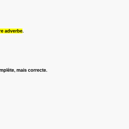
tre adverbe
.
omplète, mais correcte.