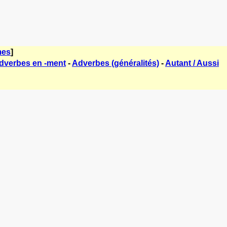
mes
]
dverbes en -ment
-
Adverbes (généralités)
-
Autant / Aussi