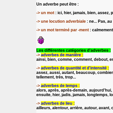
Un adverbe peut être :
-> un mot
: ici, hier, jamais, bien, assez, p
-> u
ne locution adverbiale
: ne... Pas, au
-> u
n mot terminé par -ment
: calmement
Les différentes catégories d'adverbes :
->
adverbes de manière :
ainsi, bien, comme, comment, debout, ense
->
adverbes de quantité et d'intensité :
assez, aussi, autant, beaucoup, combien, 
tellement, très, trop...
->
adverbes de temps :
alors, après, après-demain, aujourd'hui, 
ensuite, hier, jadis, jamais, longtemps, l
->
adverbes de lieu :
ailleurs, alentour, arrière, autour, avant,