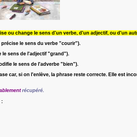
ise ou change le sens d'un verbe, d'un adjectif, ou d'un au
précise le sens du verbe "courir").
 le sens de l'adjectif "grand").
difie le sens de l'adverbe "bien").
e car, si on l'enlève, la phrase reste
correcte. Elle est inc
ablement
récupéré.
 :