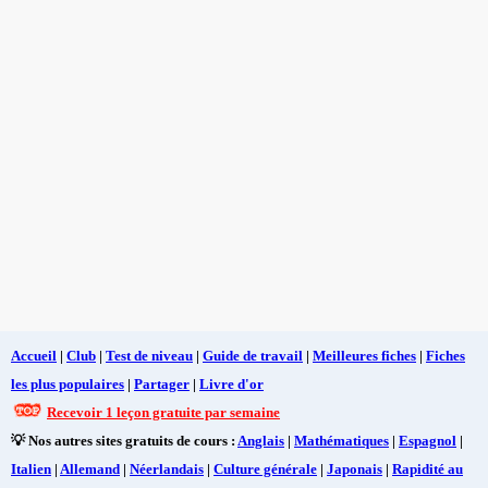
Accueil
|
Club
|
Test de niveau
|
Guide de travail
|
Meilleures fiches
|
Fiches
les plus populaires
|
Partager
|
Livre d'or
Recevoir 1 leçon gratuite par semaine
💡 Nos autres sites gratuits de cours :
Anglais
|
Mathématiques
|
Espagnol
|
Italien
|
Allemand
|
Néerlandais
|
Culture générale
|
Japonais
|
Rapidité au