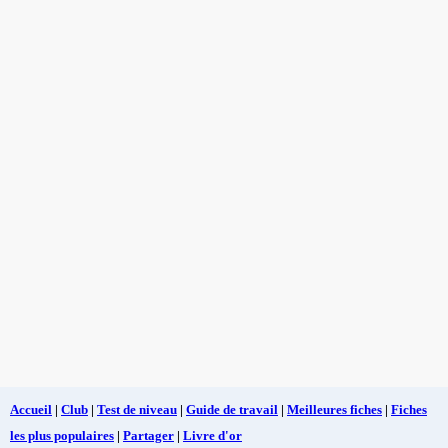
Accueil
|
Club
|
Test de niveau
|
Guide de travail
|
Meilleures fiches
|
Fiches
les plus populaires
|
Partager
|
Livre d'or