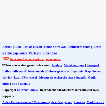
Accueil
|
Club
|
Test de niveau
|
Guide de travail
|
Meilleures fiches
|
Fiches
les plus populaires
|
Partager
|
Livre d'or
Recevoir 1 leçon gratuite par semaine
💡 Nos autres sites gratuits de cours :
Anglais
|
Mathématiques
|
Espagnol
|
Italien
|
Allemand
|
Néerlandais
|
Culture générale
|
Japonais
|
Rapidité au
clavier
|
Latin
|
Provençal
|
Moteur de recherche sites éducatifs
|
Outils
utiles
|
Bac d'anglais
Copyright
Laurent Camus
- Reproduction/traductions interdites sur tous
supports
Aide / Contactez-nous / Mentions légales / Vie privée
/
Cookies
[
Modifier vos