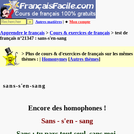
Autres matières
| 🔸
Mon compte
Apprendre le français
>
Cours & exercices de français
> test de
français n°21347 : sans-s'en-sang
> Plus de cours & d'exercices de français sur les mêmes
thèmes : |
Homonymes
[
Autres thèmes
]
sans-s'en-sang
Encore des homophones !
Sans - s'en - sang
Sans : tu pars tout seul,
sans
moi.