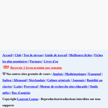
Accueil
|
Club
|
Test de niveau
|
Guide de travail
|
Meilleures fiches
|
Fiches
les plus populaires
|
Partager
|
Livre d'or
Recevoir 1 leçon gratuite par semaine
💡 Nos autres sites gratuits de cours :
Anglais
|
Mathématiques
|
Espagnol
|
Italien
|
Allemand
|
Néerlandais
|
Culture générale
|
Japonais
|
Rapidité au
clavier
|
Latin
|
Provençal
|
Moteur de recherche sites éducatifs
|
Outils
utiles
|
Bac d'anglais
Copyright
Laurent Camus
- Reproduction/traductions interdites sur tous
supports