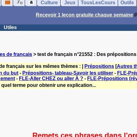
Culture
Jeux
TousLesCours
Outils
Recevoir 1 leçon gratuite chaque semaine
/
Utiles
es de français
> test de français n°21552 : Des prépositions
de français sur les mêmes thèmes : |
Prépositions
[
Autres 
n du but
-
Prépositions- tableau-Savoir les utiliser
-
FLE-Prép
cement
-
FLE-Aller CHEZ ou aller À ?
-
FLE-Prépositions (rév
quel terme pour obtenir une explication...
Remets ces phrases dans l'or