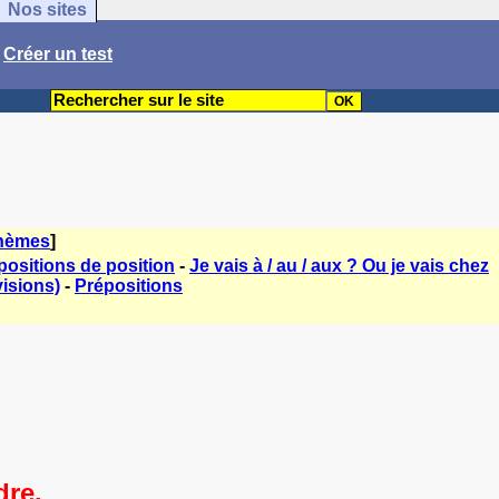
Nos sites
/
Créer un test
thèmes
]
ositions de position
-
Je vais à / au / aux ? Ou je vais chez
isions)
-
Prépositions
dre.