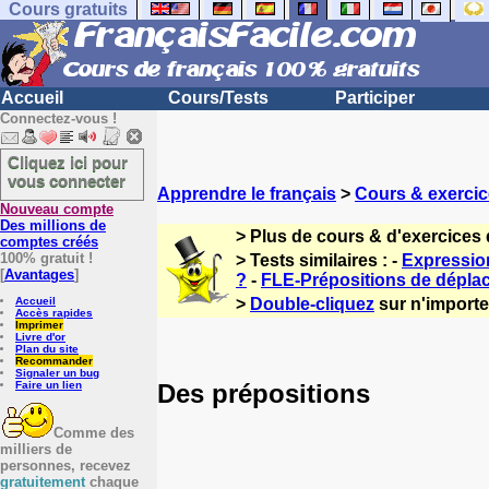
Cours gratuits
Accueil
Cours/Tests
Participer
Connectez-vous !
Cliquez ici pour
vous connecter
Apprendre le français
>
Cours & exercic
Nouveau compte
Des millions de
> Plus de cours & d'exercices 
comptes créés
100% gratuit !
> Tests similaires : -
Expressio
[
Avantages
]
?
-
FLE-Prépositions de dépla
Accueil
>
Double-cliquez
sur n'importe 
Accès rapides
Imprimer
Livre d'or
Plan du site
Recommander
Signaler un bug
Des prépositions
Faire un lien
Comme des
milliers de
personnes, recevez
gratuitement
chaque