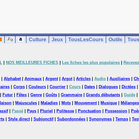
Culture
Jeux
TousLesCours
Outils
Tous
L
|
NOS MEILLEURES FICHES
|
Les fiches les plus populaires
|
Recevez
|
Alphabet
|
Animaux
|
Argent
|
Argot
|
Articles
|
Audio
|
Auxiliaires
|
Ch
aires
|
Corps
|
Couleurs
|
Courrier
|
Cours
|
Dates
|
Dialogues
|
Dictées
|
Futur
|
Fêtes
|
Genre
|
Goûts
|
Grammaire
|
Grands débutants
|
Guide
|
aison
|
Majuscules
|
Maladies
|
Mots
|
Mouvement
|
Musique
|
Mélanges
assif
|
Passé
|
Pays
|
Pluriel
|
Politesse
|
Ponctuation
|
Possession
|
Poè
rts
|
Style direct
|
Subjonctif
|
Subordonnées
|
Synonymes
|
Temps
|
Tes