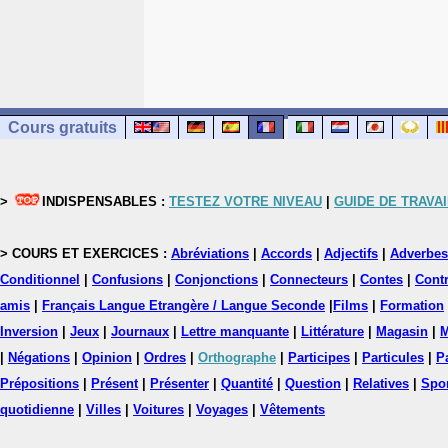
Cours gratuits
>
INDISPENSABLES :
TESTEZ VOTRE NIVEAU
|
GUIDE DE TRAVAI
> COURS ET EXERCICES :
Abréviations
|
Accords
|
Adjectifs
|
Adverbes
Conditionnel
|
Confusions
|
Conjonctions
|
Connecteurs
|
Contes
|
Contr
amis
|
Français Langue Etrangère / Langue Seconde
|
Films
|
Formation
Inversion
|
Jeux
|
Journaux
|
Lettre manquante
|
Littérature
|
Magasin
|
M
|
Négations
|
Opinion
|
Ordres
|
Orthographe
|
Participes
|
Particules
|
P
Prépositions
|
Présent
|
Présenter
|
Quantité
|
Question
|
Relatives
|
Spo
quotidienne
|
Villes
|
Voitures
|
Voyages
|
Vêtements