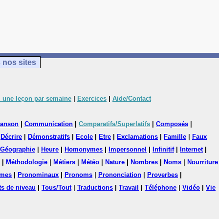
 nos sites
 une leçon par semaine
|
Exercices
|
Aide/Contact
anson
|
Communication
|
Comparatifs/Superlatifs
|
Composés
|
|
Décrire
|
Démonstratifs
|
Ecole
|
Etre
|
Exclamations
|
Famille
|
Faux
Géographie
|
Heure
|
Homonymes
|
Impersonnel
|
Infinitif
|
Internet
|
|
Méthodologie
|
Métiers
|
Météo
|
Nature
|
Nombres
|
Noms
|
Nourriture
mes
|
Pronominaux
|
Pronoms
|
Prononciation
|
Proverbes
|
ts de niveau
|
Tous/Tout
|
Traductions
|
Travail
|
Téléphone
|
Vidéo
|
Vie