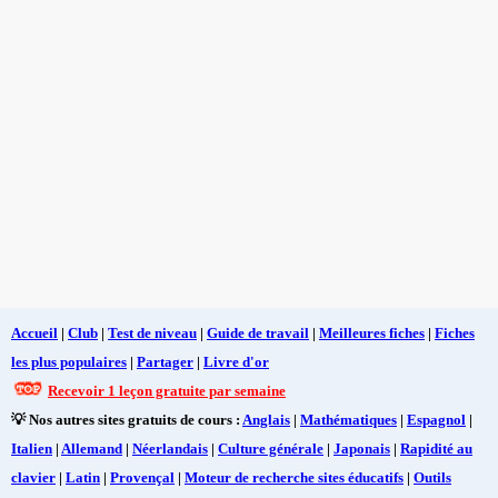
Accueil
|
Club
|
Test de niveau
|
Guide de travail
|
Meilleures fiches
|
Fiches
les plus populaires
|
Partager
|
Livre d'or
Recevoir 1 leçon gratuite par semaine
💡 Nos autres sites gratuits de cours :
Anglais
|
Mathématiques
|
Espagnol
|
Italien
|
Allemand
|
Néerlandais
|
Culture générale
|
Japonais
|
Rapidité au
clavier
|
Latin
|
Provençal
|
Moteur de recherche sites éducatifs
|
Outils