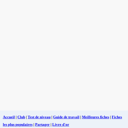
Accueil
|
Club
|
Test de niveau
|
Guide de travail
|
Meilleures fiches
|
Fiches
les plus populaires
|
Partager
|
Livre d'or