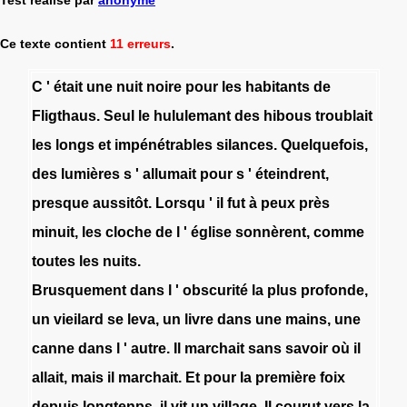
Ce texte contient
11 erreurs
.
C
'
était
une
nuit
noire
pour
les
habitants
de
Fligthaus
.
Seul
le
hululemant
des
hibous
troublait
les
longs
et
impénétrables
silances
.
Quelquefois
,
des
lumières
s
'
allumait
pour
s
'
éteindrent
,
presque
aussitôt
.
Lorsqu
'
il
fut
à
peux
près
minuit
,
les
cloche
de
l
'
église
sonnèrent
,
comme
toutes
les
nuits
.
Brusquement
dans
l
'
obscurité
la
plus
profonde
,
un
vieilard
se
leva
,
un
livre
dans
une
mains
,
une
canne
dans
l
'
autre
.
Il
marchait
sans
savoir
où
il
allait
,
mais
il
marchait
.
Et
pour
la
première
foix
depuis
longtenps
,
il
vit
un
village
.
Il
courut
vers
la