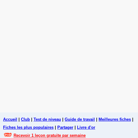
Accueil
|
Club
|
Test de niveau
|
Guide de travail
|
Meilleures fiches
|
Fiches les plus populaires
|
Partager
|
Livre d'or
Recevoir 1 leçon gratuite par semaine