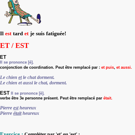
Il
est
tard
et
je suis fatiguée!
ET / EST
ET
Il se prononce [é].
conjonction de coordination.
Peut
être
remplac
é
par :
et puis
,
et aussi.
Le chien
et
le chat dorment.
Le chien et aussi le chat, dorment.
EST
Il se prononce [è].
verbe être 3e personne présent
.
Peut
être
remplac
é
par
était.
Pierre
est
heureux
Pierre
était
heureux
Exercice :
Compléter par 'et' ou 'est' :