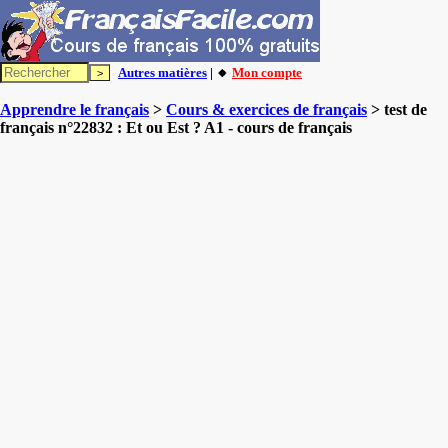
Autres matières
| 🔸
Mon compte
Apprendre le français
>
Cours & exercices de français
> test de
français n°22832 : Et ou Est ? A1 - cours de français