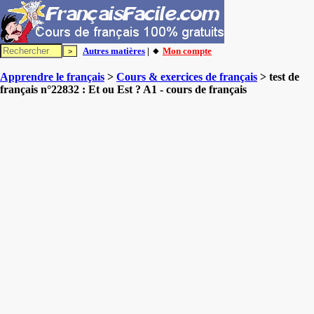
Autres matières
| 🔸
Mon compte
Apprendre le français
>
Cours & exercices de français
> test de
français n°22832 : Et ou Est ? A1 - cours de français