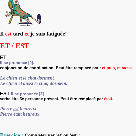
Il
est
tard
et
je suis fatiguée!
ET / EST
ET
Il se prononce [é].
conjonction de coordination.
Peut
être
remplac
é
par :
et puis
,
et aussi.
Le chien
et
le chat dorment.
Le chien et aussi le chat, dorment.
EST
Il se prononce [è].
verbe être 3e personne présent
.
Peut
être
remplac
é
par
était.
Pierre
est
heureux
Pierre
était
heureux
Exercice :
Compléter par 'et' ou 'est' :