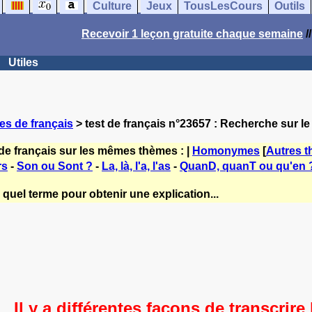
Culture
Jeux
TousLesCours
Outils
Recevoir 1 leçon gratuite chaque semaine
/
Utiles
es de français
> test de français n°23657 : Recherche sur le 
de français sur les mêmes thèmes : |
Homonymes
[
Autres 
rs
-
Son ou Sont ?
-
La, là, l'a, l'as
-
QuanD, quanT ou qu'en 
quel terme pour obtenir une explication...
Il y a différentes façons de transcrire 