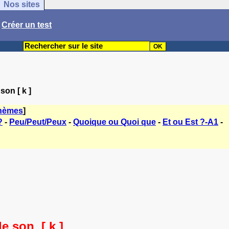
Nos sites
/
Créer un test
son [ k ]
thèmes
]
?
-
Peu/Peut/Peux
-
Quoique ou Quoi que
-
Et ou Est ?-A1
-
le son [ k ]