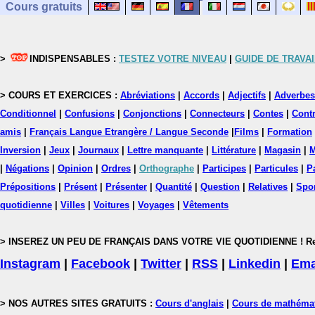
Cours gratuits
>
INDISPENSABLES :
TESTEZ VOTRE NIVEAU
|
GUIDE DE TRAVAI
> COURS ET EXERCICES :
Abréviations
|
Accords
|
Adjectifs
|
Adverbes
Conditionnel
|
Confusions
|
Conjonctions
|
Connecteurs
|
Contes
|
Contr
amis
|
Français Langue Etrangère / Langue Seconde
|
Films
|
Formation
Inversion
|
Jeux
|
Journaux
|
Lettre manquante
|
Littérature
|
Magasin
|
M
|
Négations
|
Opinion
|
Ordres
|
Orthographe
|
Participes
|
Particules
|
P
Prépositions
|
Présent
|
Présenter
|
Quantité
|
Question
|
Relatives
|
Spo
quotidienne
|
Villes
|
Voitures
|
Voyages
|
Vêtements
> INSEREZ UN PEU DE FRANÇAIS DANS VOTRE VIE QUOTIDIENNE ! Rejoig
Instagram
|
Facebook
|
Twitter
|
RSS
|
Linkedin
|
Ema
> NOS AUTRES SITES GRATUITS :
Cours d'anglais
|
Cours de mathéma