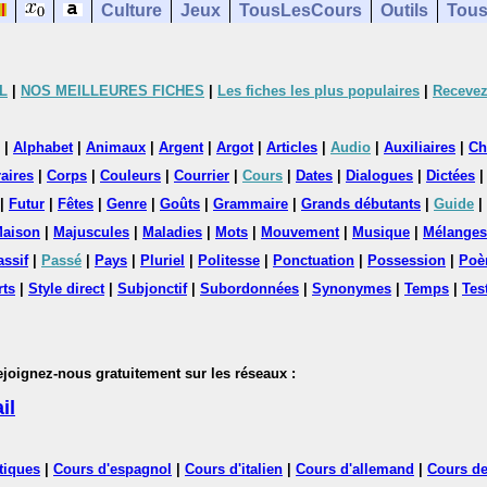
Culture
Jeux
TousLesCours
Outils
Tous
L
|
NOS MEILLEURES FICHES
|
Les fiches les plus populaires
|
Recevez
|
Alphabet
|
Animaux
|
Argent
|
Argot
|
Articles
|
Audio
|
Auxiliaires
|
Ch
aires
|
Corps
|
Couleurs
|
Courrier
|
Cours
|
Dates
|
Dialogues
|
Dictées
|
Futur
|
Fêtes
|
Genre
|
Goûts
|
Grammaire
|
Grands débutants
|
Guide
|
aison
|
Majuscules
|
Maladies
|
Mots
|
Mouvement
|
Musique
|
Mélanges
assif
|
Passé
|
Pays
|
Pluriel
|
Politesse
|
Ponctuation
|
Possession
|
Poè
rts
|
Style direct
|
Subjonctif
|
Subordonnées
|
Synonymes
|
Temps
|
Tes
nez-nous gratuitement sur les réseaux :
il
tiques
|
Cours d'espagnol
|
Cours d'italien
|
Cours d'allemand
|
Cours de