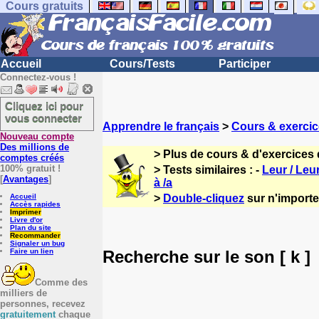
Cours gratuits
Accueil
Cours/Tests
Participer
Connectez-vous !
Cliquez ici pour
vous connecter
Apprendre le français
>
Cours & exercic
Nouveau compte
Des millions de
> Plus de cours & d'exercices 
comptes créés
100% gratuit !
> Tests similaires : -
Leur / Leu
[
Avantages
]
à /a
Accueil
>
Double-cliquez
sur n'importe 
Accès rapides
Imprimer
Livre d'or
Plan du site
Recommander
Signaler un bug
Recherche sur le son [ k ]
Faire un lien
Comme des
milliers de
personnes, recevez
gratuitement
chaque