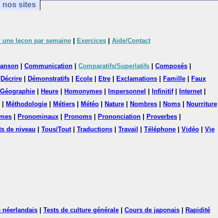
 nos sites
 une leçon par semaine
|
Exercices
|
Aide/Contact
anson
|
Communication
|
Comparatifs/Superlatifs
|
Composés
|
|
Décrire
|
Démonstratifs
|
Ecole
|
Etre
|
Exclamations
|
Famille
|
Faux
Géographie
|
Heure
|
Homonymes
|
Impersonnel
|
Infinitif
|
Internet
|
|
Méthodologie
|
Métiers
|
Météo
|
Nature
|
Nombres
|
Noms
|
Nourriture
mes
|
Pronominaux
|
Pronoms
|
Prononciation
|
Proverbes
|
ts de niveau
|
Tous/Tout
|
Traductions
|
Travail
|
Téléphone
|
Vidéo
|
Vie
 néerlandais
|
Tests de culture générale
|
Cours de japonais
|
Rapidité