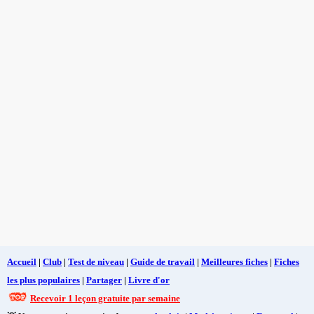
Accueil
|
Club
|
Test de niveau
|
Guide de travail
|
Meilleures fiches
|
Fiches
les plus populaires
|
Partager
|
Livre d'or
Recevoir 1 leçon gratuite par semaine