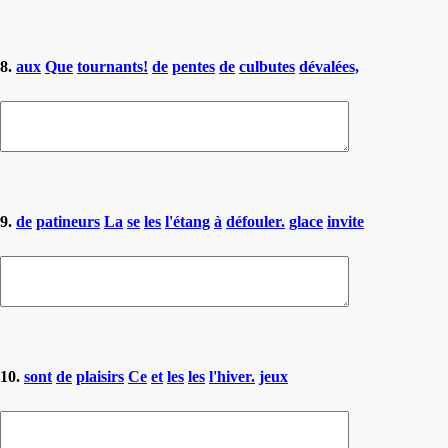
8.
aux
Que
tournants!
de
pentes
de
culbutes
dévalées,
9.
de
patineurs
La
se
les
l'étang
à
défouler.
glace
invite
10.
sont
de
plaisirs
Ce
et
les
les
l'hiver.
jeux