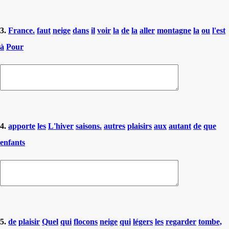
3.
France.
faut
neige
dans
il
voir
la
de
la
aller
montagne
la
ou
l'est
à
Pour
4.
apporte
les
L'hiver
saisons.
autres
plaisirs
aux
autant
de
que
enfants
5.
de
plaisir
Quel
qui
flocons
neige
qui
légers
les
regarder
tombe,