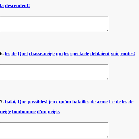
la
descendent!
6.
les
de
Quel
chasse-neige
qui
les
spectacle
déblaient
voir
routes!
7.
balai,
Que
possibles!
jeux
qu'on
batailles
de
arme
Le
de
les
de
neige
bonhomme
d'un
neige.