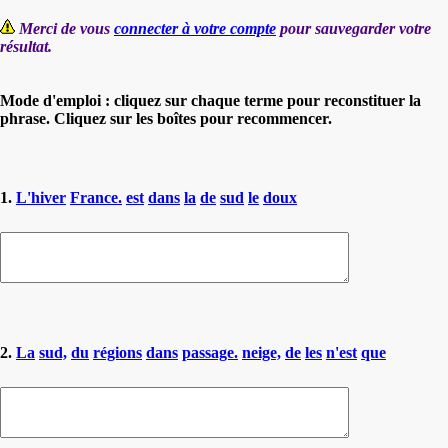
Merci de vous
connecter à votre compte
pour sauvegarder votre
résultat.
Mode d'emploi : cliquez sur chaque terme pour reconstituer la
phrase. Cliquez sur les boîtes pour recommencer.
1.
L'hiver
France.
est
dans
la
de
sud
le
doux
2.
La
sud,
du
régions
dans
passage.
neige,
de
les
n'est
que