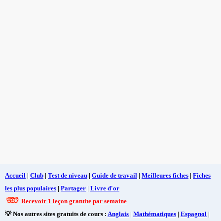
Accueil
|
Club
|
Test de niveau
|
Guide de travail
|
Meilleures fiches
|
Fiches
les plus populaires
|
Partager
|
Livre d'or
Recevoir 1 leçon gratuite par semaine
💡 Nos autres sites gratuits de cours :
Anglais
|
Mathématiques
|
Espagnol
|