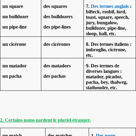
un square
des squares
7.
Des termes anglais
:
bifteck, rosbif, lord,
un bulldozer
des bulldozers
toast, square, speech,
jury, bungalow,
un pipe-line
des pipe-lines
bulldozer, pipe-line,
sloop, hall, etc.
un cicérone
des cicérones
8. Des termes italiens :
imbroglio, cicérone,
etc.
un matador
des matadors
9. Des termes de
diverses langues :
un pacha
des pachas
matador, picador,
pacha, bey, thalweg,
stathouder, etc.
2. Certains noms gardent le pluriel étranger.
un match
des matches
1.
Des noms