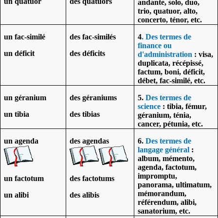
un quatuor
des quatuors
andante, solo, duo,
trio, quatuor, alto,
concerto, ténor, etc.
un fac-similé
des fac-similés
4
. Des termes de
finance ou
un déficit
des déficits
d'administration
: visa,
duplicata, récépissé,
factum, boni, déficit,
débet, fac-similé, etc.
un géranium
des géraniums
5.
Des termes de
science
: tibia, fémur,
un tibia
des tibias
géranium, ténia,
cancer, pétunia, etc.
un agenda
des agendas
6.
Des termes de
langage général
:
album, mémento,
agenda, factotum,
impromptu,
un factotum
des factotums
panorama, ultimatum,
mémorandum,
un alibi
des alibis
référendum, alibi,
sanatorium, etc.