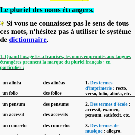
Le pluriel des noms étrangers
.
Si vous ne connaissez pas le sens de tous
ces mots, n'hésitez pas à utiliser le système
de
dictionnaire
.
1. Quand l'usage les a francisés, les noms empruntés aux langues
étrangères prennent la marque du pluriel français ; en
particulier :
un alinéa
des alinéas
1.
Des termes
d'imprimerie
: recto,
un folio
des folios
verso, folio, alinéa, etc.
un pensum
des pensums
2.
Des termes d'école
:
accessit, examen,
un accessit
des accessits
pensum, satisfecit, etc.
un concerto
des concertos
3.
Des termes de
musique
: allegro,