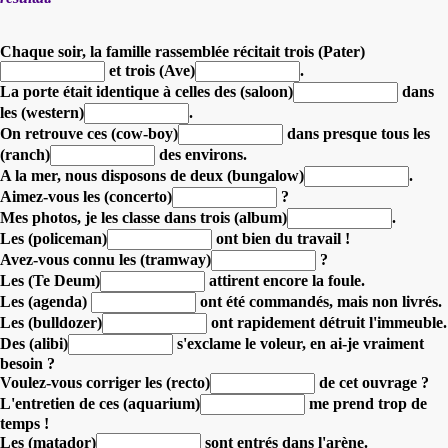
Chaque soir, la famille rassemblée récitait trois (Pater)
et trois (Ave)
.
La porte était identique à celles des (saloon)
dans
les (western)
.
On retrouve ces (cow-boy)
dans presque tous les
(ranch)
des environs.
A la mer, nous disposons de deux (bungalow)
.
Aimez-vous les (concerto)
?
Mes photos, je les classe dans trois (album)
.
Les (policeman)
ont bien du travail !
Avez-vous connu les (tramway)
?
Les (Te Deum)
attirent encore la foule.
Les (agenda)
ont été commandés, mais non livrés.
Les (bulldozer)
ont rapidement détruit l'immeuble.
Des (alibi)
s'exclame le voleur, en ai-je vraiment
besoin ?
Voulez-vous corriger les (recto)
de cet ouvrage ?
L'entretien de ces (aquarium)
me prend trop de
temps !
Les (matador)
sont entrés dans l'arène.