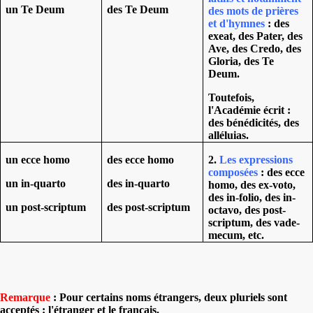
un Te Deum
des Te Deum
des mots de prières
et d'hymnes
: des
exeat, des Pater, des
Ave, des Credo, des
Gloria, des Te
Deum.
Toutefois,
l'Académie écrit :
des bénédicités, des
alléluias.
un ecce homo
des ecce homo
2.
Les expressions
composées
: des ecce
un in-quarto
des in-quarto
homo, des ex-voto,
des in-folio, des in-
un post-scriptum
des post-scriptum
octavo, des post-
scriptum, des vade-
mecum, etc.
Remarque
: Pour certains noms étrangers, deux pluriels sont
acceptés : l'étranger et le français.