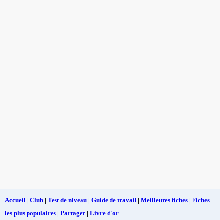
Accueil
|
Club
|
Test de niveau
|
Guide de travail
|
Meilleures fiches
|
Fiches
les plus populaires
|
Partager
|
Livre d'or