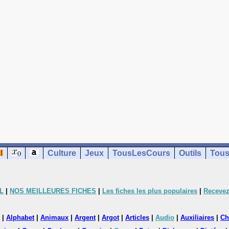
Culture
Jeux
TousLesCours
Outils
Tous
L
|
NOS MEILLEURES FICHES
|
Les fiches les plus populaires
|
Recevez
|
Alphabet
|
Animaux
|
Argent
|
Argot
|
Articles
|
Audio
|
Auxiliaires
|
Ch