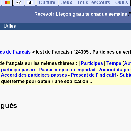
Culture
Jeux
TousLesCours
Outils
Recevoir 1 leçon gratuite chaque semaine
/
Utiles
es de français
> test de français n°24395 : Participes ou v
de français sur les mêmes thèmes : |
Participes
|
Temps
[
Au
participe passé
-
Passé simple ou imparfait
-
Accord du par
-
Accord des participes passés
-
Présent de l'indicatif
-
Subjo
quel terme pour obtenir une explication...
ugués