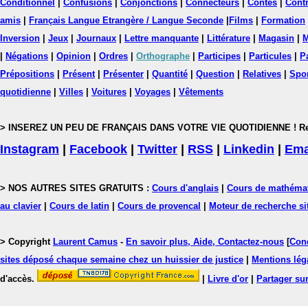
Conditionnel
|
Confusions
|
Conjonctions
|
Connecteurs
|
Contes
|
Contr
amis
|
Français Langue Etrangère / Langue Seconde
|
Films
|
Formation
Inversion
|
Jeux
|
Journaux
|
Lettre manquante
|
Littérature
|
Magasin
|
M
|
Négations
|
Opinion
|
Ordres
|
Orthographe
|
Participes
|
Particules
|
P
Prépositions
|
Présent
|
Présenter
|
Quantité
|
Question
|
Relatives
|
Spo
quotidienne
|
Villes
|
Voitures
|
Voyages
|
Vêtements
> INSEREZ UN PEU DE FRANÇAIS DANS VOTRE VIE QUOTIDIENNE ! Rejoig
Instagram
|
Facebook
|
Twitter
|
RSS
|
Linkedin
|
Ema
> NOS AUTRES SITES GRATUITS :
Cours d'anglais
|
Cours de mathéma
au clavier
|
Cours de latin
|
Cours de provencal
|
Moteur de recherche si
> Copyright
Laurent Camus
-
En savoir plus, Aide, Contactez-nous
[
Cond
sites déposé chaque semaine chez un huissier de justice
|
Mentions léga
d'accès.
|
Livre d'or
|
Partager sur