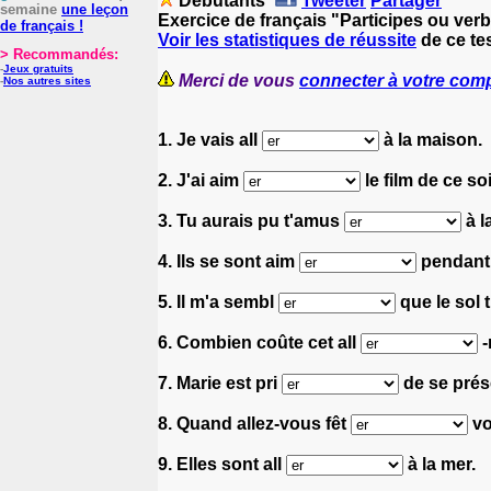
Débutants
Tweeter
Partager
semaine
une leçon
Exercice de français "Participes ou ve
de français !
Voir les statistiques de réussite
de ce tes
> Recommandés:
-
Jeux gratuits
Merci de vous
connecter à votre com
-
Nos autres sites
1. Je vais all
à la maison.
2. J'ai aim
le film de ce soi
3. Tu aurais pu t'amus
à l
4. Ils se sont aim
pendant
5. Il m'a sembl
que le sol t
6. Combien coûte cet all
-
7. Marie est pri
de se prése
8. Quand allez-vous fêt
vo
9. Elles sont all
à la mer.