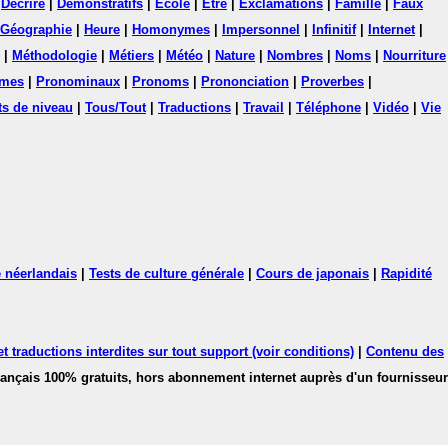
|
Décrire
|
Démonstratifs
|
Ecole
|
Etre
|
Exclamations
|
Famille
|
Faux
Géographie
|
Heure
|
Homonymes
|
Impersonnel
|
Infinitif
|
Internet
|
|
Méthodologie
|
Métiers
|
Météo
|
Nature
|
Nombres
|
Noms
|
Nourriture
mes
|
Pronominaux
|
Pronoms
|
Prononciation
|
Proverbes
|
ts de niveau
|
Tous/Tout
|
Traductions
|
Travail
|
Téléphone
|
Vidéo
|
Vie
 néerlandais
|
Tests de culture générale
|
Cours de japonais
|
Rapidité
 traductions interdites sur tout support (voir conditions)
|
Contenu des
français 100% gratuits, hors abonnement internet auprès d'un fournisseur