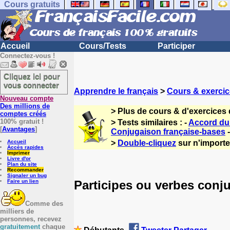
Cours gratuits
Accueil
Cours/Tests
Participer
Connectez-vous !
Cliquez ici pour
vous connecter
Apprendre le français
>
Cours & exercic
Nouveau compte
Des millions de
> Plus de cours & d'exercices 
comptes créés
100% gratuit !
> Tests similaires : -
Accord du 
[
Avantages
]
Conjugaison française-bases
Accueil
>
Double-cliquez
sur n'importe 
Accès rapides
Imprimer
Livre d'or
Plan du site
Recommander
Signaler un bug
Participes ou verbes conj
Faire un lien
Comme des
milliers de
personnes, recevez
gratuitement
chaque