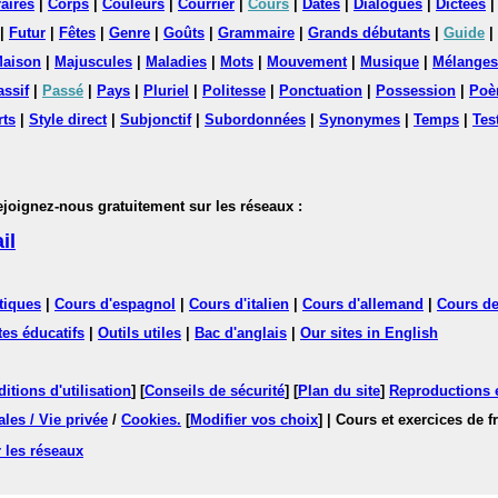
aires
|
Corps
|
Couleurs
|
Courrier
|
Cours
|
Dates
|
Dialogues
|
Dictées
|
Futur
|
Fêtes
|
Genre
|
Goûts
|
Grammaire
|
Grands débutants
|
Guide
|
aison
|
Majuscules
|
Maladies
|
Mots
|
Mouvement
|
Musique
|
Mélanges
assif
|
Passé
|
Pays
|
Pluriel
|
Politesse
|
Ponctuation
|
Possession
|
Poè
rts
|
Style direct
|
Subjonctif
|
Subordonnées
|
Synonymes
|
Temps
|
Tes
nez-nous gratuitement sur les réseaux :
il
tiques
|
Cours d'espagnol
|
Cours d'italien
|
Cours d'allemand
|
Cours de
tes éducatifs
|
Outils utiles
|
Bac d'anglais
|
Our sites in English
itions d'utilisation
] [
Conseils de sécurité
] [
Plan du site
]
Reproductions et
les / Vie privée
/
Cookies
.
[
Modifier vos choix
]
| Cours et exercices de 
 les réseaux