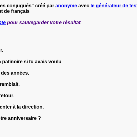
rbes conjugués" créé par
anonyme
avec
le générateur de test
t de français
pte
pour sauvegarder votre résultat.
r.
a patinoire si tu avais voulu.
 des années.
remblait.
retour.
nter à la direction.
tre anniversaire ?