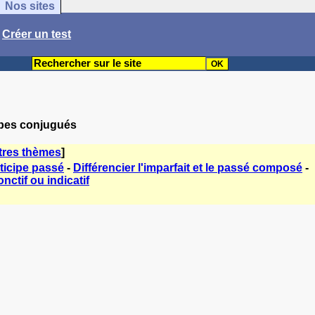
Nos sites
/
Créer un test
erbes conjugués
tres thèmes
]
ticipe passé
-
Différencier l'imparfait et le passé composé
-
nctif ou indicatif