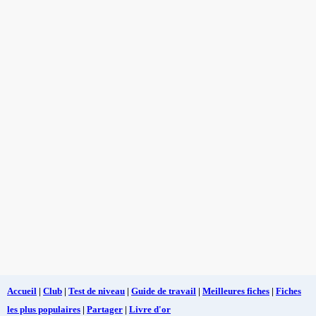
Accueil
|
Club
|
Test de niveau
|
Guide de travail
|
Meilleures fiches
|
Fiches
les plus populaires
|
Partager
|
Livre d'or