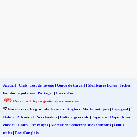
Accueil
|
Club
|
Test de niveau
|
Guide de travail
|
Meilleures fiches
|
Fiches
les plus populaires
|
Partager
|
Livre d'or
Recevoir 1 leçon gratuite par semaine
💡 Nos autres sites gratuits de cours :
Anglais
|
Mathématiques
|
Espagnol
|
Italien
|
Allemand
|
Néerlandais
|
Culture générale
|
Japonais
|
Rapidité au
clavier
|
Latin
|
Provençal
|
Moteur de recherche sites éducatifs
|
Outils
utiles
|
Bac d'anglais