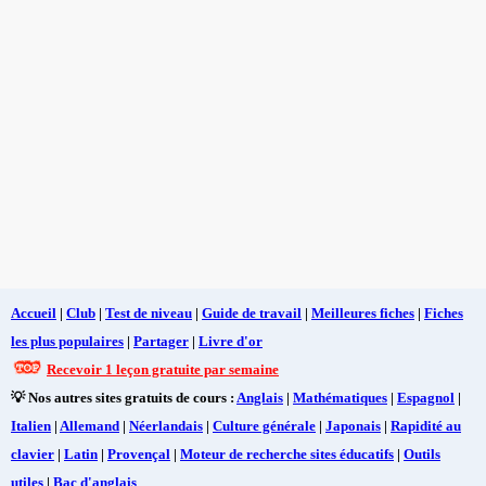
Accueil
|
Club
|
Test de niveau
|
Guide de travail
|
Meilleures fiches
|
Fiches
les plus populaires
|
Partager
|
Livre d'or
Recevoir 1 leçon gratuite par semaine
💡 Nos autres sites gratuits de cours :
Anglais
|
Mathématiques
|
Espagnol
|
Italien
|
Allemand
|
Néerlandais
|
Culture générale
|
Japonais
|
Rapidité au
clavier
|
Latin
|
Provençal
|
Moteur de recherche sites éducatifs
|
Outils
utiles
|
Bac d'anglais