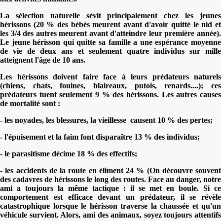
La sélection naturelle sévit principalement chez les jeunes
hérissons (20 % des bébés meurent avant d'avoir quitté le nid et
les 3/4 des autres meurent avant d'atteindre leur première année).
Le jeune hérisson qui quitte sa famille a une espérance moyenne
de vie de deux ans et seulement quatre individus sur mille
atteignent l'âge de 10 ans.
Les hérissons doivent faire face à leurs prédateurs naturels
(chiens, chats, fouines, blaireaux, putois, renards....); ces
prédateurs tuent seulement 9 % des hérissons. Les autres causes
de mortalité sont :
- les noyades, les blessures, la vieillesse
causent 10 % des pertes;
- l'épuisement et la faim font disparaître 13 % des individus;
- le parasitisme décime 18 % des effectifs;
- les accidents de la route en éliment 24 % (On découvre souvent
des cadavres de hérissons le long des routes. Face au danger, notre
ami a toujours la même tactique : il se met en boule. Si ce
comportement est efficace devant un prédateur, il se révèle
catastrophique lorsque le hérisson traverse la chaussée et qu'un
véhicule survient. Alors, ami des animaux, soyez toujours attentifs