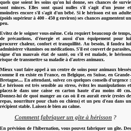
quels que soient les soins qu'on lui donne, ses chances de survie
sont minces. Elles sont quasi nulles s'il s'agit d'un jeune et
moindres encore s'il s'agit d'un bébé. Si le hérisson est un adulte
(poids supérieur à 400 - 450 g environ) ses chances augmentent un
peu.
Evitez de le soigner vous-même. Cela requiert beaucoup de temps,
de précautions, d'énergie et aussi d'un équipement pour lui
procurer chaleur, confort et tranquillité. Au besoin, il faudra lui
administrer vitamines ou médications. S'il est couvert de parasites,
signe d'un mauvais état de santé, ou s'il est malade, le hérisson
risque de transmettre sa maladie à d'autres animaux.
Mieux vaut faire appel à un centre de soins pour animaux blessés
comme il en existe en France, en Belgique, en Suisse, en Grande-
Bretagne....
En attendant, suivez ces quelques conseils d'urgence
:
Le
hérisson est très sensible au stress, évitez les manipulations e
placez-le dans une caisse en carton haute d'au moins 40 cm.
Donnez-lui de quoi manger au cas où il en aurait envie (restes de
repas, nourriture pour chats ou chiens) et un peu d'eau dans un
récipient stable. Laissez-le bien au calme.
Comment fabriquer un gîte à hérisson
?
En prévision de l'hibernation, vous pouvez fabriquer
un gîte. De