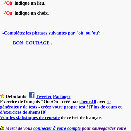
-'Où'
indique un lieu.
-'Ou'
indique un choix.
-Complétez les phrases suivantes par 'où' ou 'ou':
BON COURAGE .
Débutants
Tweeter
Partager
Exercice de français "Ou /Où" créé par
shems10
avec
le
générateur de tests - créez votre propre test !
[
Plus de cours et
d'exercices de shems10
]
Voir les statistiques de réussite
de ce test de français
Merci de vous
connecter à votre compte
pour sauvegarder votre