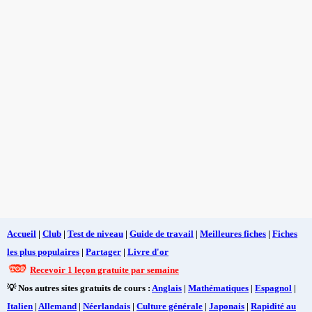
Accueil
|
Club
|
Test de niveau
|
Guide de travail
|
Meilleures fiches
|
Fiches
les plus populaires
|
Partager
|
Livre d'or
Recevoir 1 leçon gratuite par semaine
💡 Nos autres sites gratuits de cours :
Anglais
|
Mathématiques
|
Espagnol
|
Italien
|
Allemand
|
Néerlandais
|
Culture générale
|
Japonais
|
Rapidité au