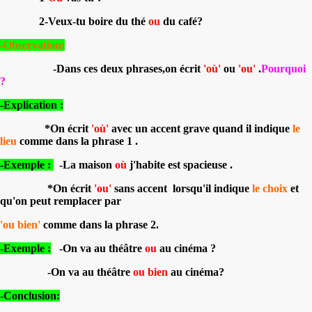
2-Veux-tu boire du thé
ou
du café?
-Observation:
-Dans ces deux phrases,on écrit
'où'
ou
'ou'
.
Pourquoi
?
-Explication :
*On écrit
'où'
avec un accent grave quand il indique
le
lieu
comme dans la phrase 1 .
-Exemple :
-La maison
où
j'habite est spacieuse .
*On écrit
'ou'
sans accent lorsqu'il indique
le choix
et
qu'on peut remplacer par
'ou bien'
comme dans la phrase 2.
-Exemple :
-On va au théâtre
ou
au cinéma ?
-On va au théâtre
ou bien
au cinéma?
-Conclusion: