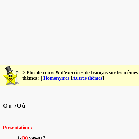
> Plus de cours & d'exercices de français sur les mêmes
thèmes : |
Homonymes
[
Autres thèmes
]
Ou /Où
-Présentation :
1-
Où
vas-tu ?