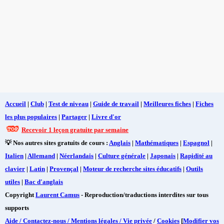
Accueil
|
Club
|
Test de niveau
|
Guide de travail
|
Meilleures fiches
|
Fiches
les plus populaires
|
Partager
|
Livre d'or
Recevoir 1 leçon gratuite par semaine
💡 Nos autres sites gratuits de cours :
Anglais
|
Mathématiques
|
Espagnol
|
Italien
|
Allemand
|
Néerlandais
|
Culture générale
|
Japonais
|
Rapidité au
clavier
|
Latin
|
Provençal
|
Moteur de recherche sites éducatifs
|
Outils
utiles
|
Bac d'anglais
Copyright
Laurent Camus
- Reproduction/traductions interdites sur tous
supports
Aide / Contactez-nous / Mentions légales / Vie privée
/
Cookies
[
Modifier vos