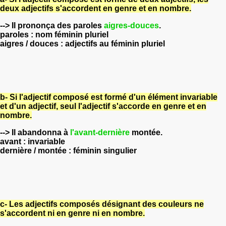
deux adjectifs s'accordent en genre et en nombre.
--> Il prononça des paroles
aigres-douces
.
paroles : nom féminin pluriel
aigres / douces : adjectifs au féminin pluriel
b- Si l'adjectif composé est formé d'un élément invariable
et d'un adjectif, seul l'adjectif s'accorde en genre et en
nombre.
--> Il abandonna à
l'avant-dernière
montée.
avant : invariable
dernière / montée : féminin singulier
c- Les adjectifs composés désignant des couleurs ne
s'accordent ni en genre ni en nombre.