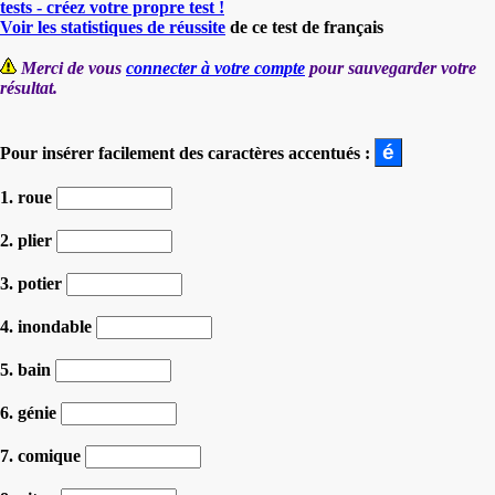
tests - créez votre propre test !
Voir les statistiques de réussite
de ce test de français
Merci de vous
connecter à votre compte
pour sauvegarder votre
résultat.
Pour insérer facilement des caractères accentués :
1. roue
2. plier
3. potier
4. inondable
5. bain
6. génie
7. comique