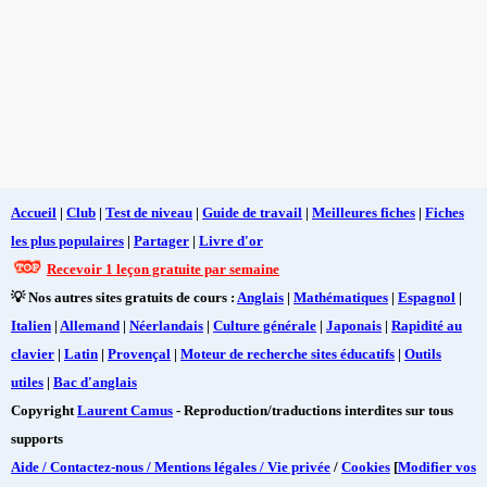
Accueil
|
Club
|
Test de niveau
|
Guide de travail
|
Meilleures fiches
|
Fiches
les plus populaires
|
Partager
|
Livre d'or
Recevoir 1 leçon gratuite par semaine
💡 Nos autres sites gratuits de cours :
Anglais
|
Mathématiques
|
Espagnol
|
Italien
|
Allemand
|
Néerlandais
|
Culture générale
|
Japonais
|
Rapidité au
clavier
|
Latin
|
Provençal
|
Moteur de recherche sites éducatifs
|
Outils
utiles
|
Bac d'anglais
Copyright
Laurent Camus
- Reproduction/traductions interdites sur tous
supports
Aide / Contactez-nous / Mentions légales / Vie privée
/
Cookies
[
Modifier vos