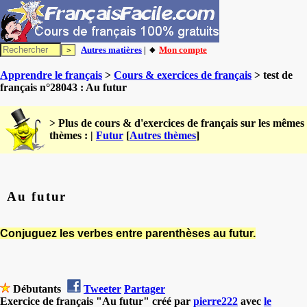
Autres matières
| 🔸
Mon compte
Apprendre le français
>
Cours & exercices de français
> test de
français n°28043 : Au futur
> Plus de cours & d'exercices de français sur les mêmes
thèmes : |
Futur
[
Autres thèmes
]
Au futur
Conjuguez les verbes entre parenthèses au futur.
Débutants
Tweeter
Partager
Exercice de français "Au futur" créé par
pierre222
avec
le