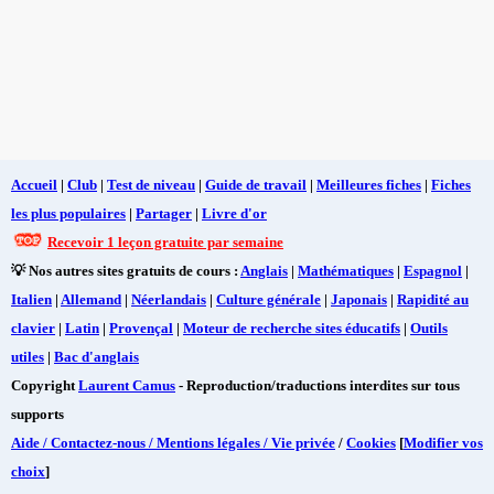
Accueil
|
Club
|
Test de niveau
|
Guide de travail
|
Meilleures fiches
|
Fiches
les plus populaires
|
Partager
|
Livre d'or
Recevoir 1 leçon gratuite par semaine
💡 Nos autres sites gratuits de cours :
Anglais
|
Mathématiques
|
Espagnol
|
Italien
|
Allemand
|
Néerlandais
|
Culture générale
|
Japonais
|
Rapidité au
clavier
|
Latin
|
Provençal
|
Moteur de recherche sites éducatifs
|
Outils
utiles
|
Bac d'anglais
Copyright
Laurent Camus
- Reproduction/traductions interdites sur tous
supports
Aide / Contactez-nous / Mentions légales / Vie privée
/
Cookies
[
Modifier vos
choix
]